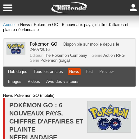
Accueil
› News
› Pokémon GO : 6 nouveaux pays, chiffre d'affaires et
plainte néerlandaise
Pokémon GO
Disponible sur
mobile
depuis le
24/07/2016
Editeur
The Pokémon Company
Genre
Action RPG
Série
Pokémon (saga)
Hub du jeu
Tous les articles
News
Test
Preview
Images
Vidéos
Avis des visiteurs
News Pokémon GO (mobile)
POKÉMON GO : 6
NOUVEAUX PAYS,
CHIFFRE D'AFFAIRES ET
PLAINTE
NÉERLANDAISE