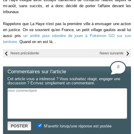
mi-août, sans succès, et a donc décidé de porter l'affaire devant les
tribunaux.
Rappelons que La Haye n'est pas la première ville à envisager une action
en justice. On se souvient qu'en France, un petit village gaulois avait lui
aussi pris
un arrêté pour interdire de jouer à Pokémon GO sur son
territoire
. Quand on en est là…
News précédente
News suivante
0
Commentaires sur l'article
Cet article vous a intéressé ? Vous souhaitez réagir, engager une
discussion ? Ecrivez simplement un commentaire.
POSTER
M'avertir lorsqu'une réponse est postée