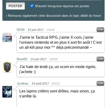
POSTER
M'avertir lorsqu'une réponse est postée
›
Retrouvez également cette discussion dans le topic dédié du forum
Citer
NS59
23 juin 2017
10h06
J'aime le Tactical RPG, j'aime X-com, j'aime
l'univers nintendo et en plus il sort fin août ! C'est
un all-kill pour moi ^^ déjà précommandé ~
Citer
Blunt93
23 juin 2017
10h59
J'ai hate de testé ça, un xcom en mode rigolo,
j'achete
:)
Citer
Jyvékas
24 août 2017
20h32
Les lapins crétins sont drôles, mais sinon, ça
s'arrête là.