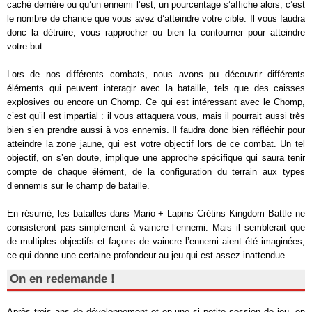
caché derrière ou qu’un ennemi l’est, un pourcentage s’affiche alors, c’est
le nombre de chance que vous avez d’atteindre votre cible. Il vous faudra
donc la détruire, vous rapprocher ou bien la contourner pour atteindre
votre but.
Lors de nos différents combats, nous avons pu découvrir différents
éléments qui peuvent interagir avec la bataille, tels que des caisses
explosives ou encore un Chomp. Ce qui est intéressant avec le Chomp,
c’est qu’il est impartial : il vous attaquera vous, mais il pourrait aussi très
bien s’en prendre aussi à vos ennemis. Il faudra donc bien réfléchir pour
atteindre la zone jaune, qui est votre objectif lors de ce combat. Un tel
objectif, on s’en doute, implique une approche spécifique qui saura tenir
compte de chaque élément, de la configuration du terrain aux types
d’ennemis sur le champ de bataille.
En résumé, les batailles dans Mario + Lapins Crétins Kingdom Battle ne
consisteront pas simplement à vaincre l’ennemi. Mais il semblerait que
de multiples objectifs et façons de vaincre l’ennemi aient été imaginées,
ce qui donne une certaine profondeur au jeu qui est assez inattendue.
On en redemande !
Après trois ans de développement et en une si petite session de jeu, on