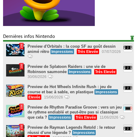
Dernières infos Nintendo
Preview d'Orbitals : la coop SF au goût dessin
animé rétro
Impressions
Très Elevée
07/07/2026
Preview de Splatoon Raiders : une vie de
Robinson saumonée
Impressions
Très Elevée
30/06/2026
Preview de Hot Wheels Infinite Rush : jeu de
course et bac à sable, en plastique
Impressions
Elevée
15/06/2026
Preview de Rhythm Paradise Groove : vers un jeu
de rythme endiablé et peut-être pas si classique
que cela ?
Impressions
Très Elevée
11/06/2026
Preview de Rayman Legends Retold : le retour
réussi d’une légende ?
Impressions