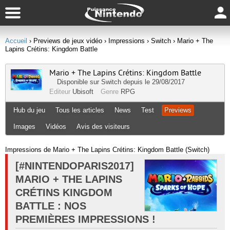
Accueil
› Previews de jeux vidéo
› Impressions
› Switch
› Mario + The
Lapins Crétins: Kingdom Battle
Mario + The Lapins Crétins: Kingdom Battle
Disponible sur
Switch
depuis le 29/08/2017
Editeur
Ubisoft
Genre
RPG
Hub du jeu
Tous les articles
News
Test
Previews
Images
Vidéos
Avis des visiteurs
Impressions de Mario + The Lapins Crétins: Kingdom Battle (Switch)
[#NINTENDOPARIS2017]
MARIO + THE LAPINS
CRÉTINS KINGDOM
BATTLE : NOS
PREMIÈRES IMPRESSIONS !