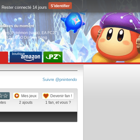
Rester connecté 14 jours
pulaires du moment
aiders
,
Pokémon (saga)
,
EA FC27
,
witch 2
,
LEGO Donkey Kong
Suivre @pnintendo
Mes jeux
Devenir fan !
otes
2
ajouts
1
fan, et vous ?