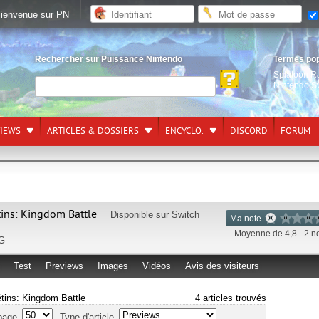
ienvenue sur PN
Rechercher sur Puissance Nintendo
Termes po
Splatoon R
Nintendo S
VIEWS
ARTICLES & DOSSIERS
ENCYCLO.
DISCORD
FORUM
tins: Kingdom Battle
Disponible sur
Switch
Ma note
Moyenne de 4,8 - 2 n
G
Test
Previews
Images
Vidéos
Avis des visiteurs
étins: Kingdom Battle
4 articles trouvés
page
Type d'article