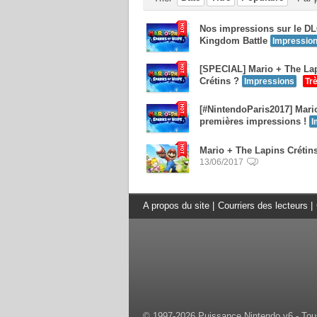
Nos impressions sur le DL
Kingdom Battle
Impressio
[SPECIAL] Mario + The Lap
Crétins ?
Impressions
Tr
[#NintendoParis2017] Mari
premières impressions !
I
Mario + The Lapins Crétins 
13/06/2017
A propos du site
|
Courriers des lecteurs
|
© 1997-2026 Puissance Nintendo v6 - Tous