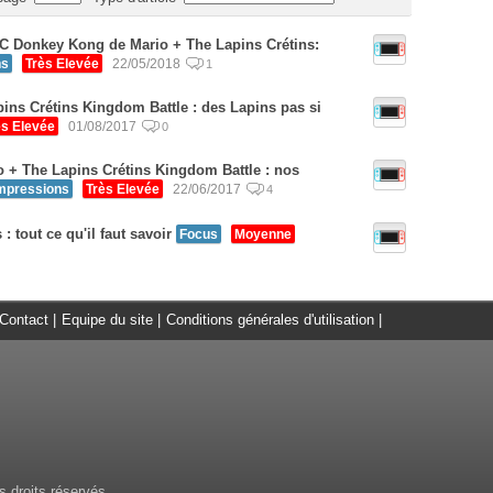
C Donkey Kong de Mario + The Lapins Crétins:
ns
Très Elevée
22/05/2018
1
ins Crétins Kingdom Battle : des Lapins pas si
ès Elevée
01/08/2017
0
o + The Lapins Crétins Kingdom Battle : nos
mpressions
Très Elevée
22/06/2017
4
: tout ce qu'il faut savoir
Focus
Moyenne
Contact
|
Equipe du site
|
Conditions générales d'utilisation
|
 droits réservés.