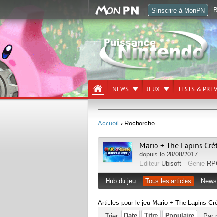
B
S'inscrire à MonPN
NEWS
JEUX
TESTS & PRE
Accueil
› Recherche
Mario + The Lapins Cré
depuis le 29/08/2017
Editeur
Ubisoft
Genre
RP
Hub du jeu
Tous les articles
News
Articles pour le jeu Mario + The Lapins Cr
Date
Titre
Populaire
Trier
Par 