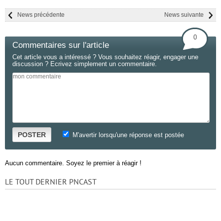
News précédente
News suivante
0
Commentaires sur l'article
Cet article vous a intéressé ? Vous souhaitez réagir, engager une
discussion ? Ecrivez simplement un commentaire.
POSTER
M'avertir lorsqu'une réponse est postée
Aucun commentaire. Soyez le premier à réagir !
LE TOUT DERNIER PNCAST