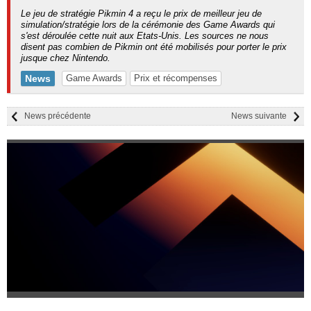
Le jeu de stratégie Pikmin 4 a reçu le prix de meilleur jeu de
simulation/stratégie lors de la cérémonie des Game Awards qui
s'est déroulée cette nuit aux Etats-Unis. Les sources ne nous
disent pas combien de Pikmin ont été mobilisés pour porter le prix
jusque chez Nintendo.
News
Game Awards
Prix et récompenses
News précédente
News suivante