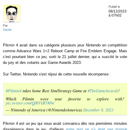
Publié le
08/12/2023
à 07h02
Par
Xavier
Pikmin 4 avait dans sa catégorie plusieurs jeux Nintendo en compétition
comme Advance Wars 1+2 Reboot Camp et Fire Emblem Engage. Mais
c'est pourtant bien ce jeu, sorti le 21 juillet dernier, qui a suscité le vote
du jury et des votants aux Game Awards 2023.
Sur Twitter, Nintendo s'est réjoui de cette nouvelle récompense :
#Pikmin4
takes home Best Sim/Strategy Game at
#TheGameAwards
!
Which Pikmin were your favorite to explore with?
pic.twitter.com/QfRVkB5M9c
— Nintendo of America (@NintendoAmerica)
December 8, 2023
Pikmin 4 est un jeu qui nous avait convaincu dès nos premières minutes
d'expérience dans le jeu, d'ailleurs
notre test ne s'y était pas trompé