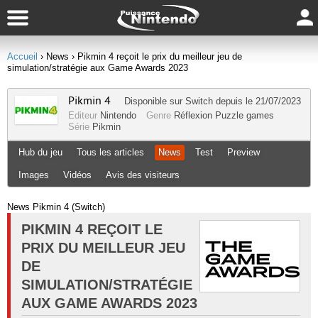
Accueil
› News
› Pikmin 4 reçoit le prix du meilleur jeu de
simulation/stratégie aux Game Awards 2023
Pikmin 4
Disponible sur
Switch
depuis le 21/07/2023
Editeur
Nintendo
Genre
Réflexion
Puzzle games
Série
Pikmin
Hub du jeu
Tous les articles
News
Test
Preview
Images
Vidéos
Avis des visiteurs
News Pikmin 4 (Switch)
PIKMIN 4 REÇOIT LE
PRIX DU MEILLEUR JEU
DE
SIMULATION/STRATÉGIE
AUX GAME AWARDS 2023