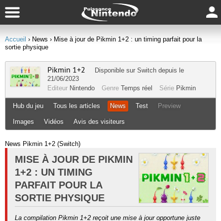
Accueil
› News
› Mise à jour de Pikmin 1+2 : un timing parfait pour la
sortie physique
Pikmin 1+2
Disponible sur
Switch
depuis le
21/06/2023
Editeur
Nintendo
Genre
Temps réel
Série
Pikmin
Hub du jeu
Tous les articles
News
Test
Preview
Images
Vidéos
Avis des visiteurs
News Pikmin 1+2 (Switch)
MISE À JOUR DE PIKMIN
1+2 : UN TIMING
PARFAIT POUR LA
SORTIE PHYSIQUE
La compilation Pikmin 1+2 reçoit une mise à jour opportune juste