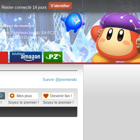
Rester connecté 14 jours
pulaires du moment
aiders
,
Pokémon (saga)
,
EA FC27
,
witch 2
,
LEGO Donkey Kong
Suivre @pnintendo
Mes jeux
Devenir fan !
!
Soyez le premier !
Soyez le premier !