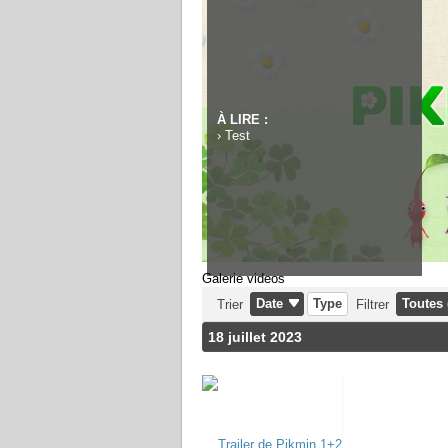
À LIRE :
›
Test
Galerie videos
Date
Type
Toutes 
Trier
Filtrer
18 juillet 2023