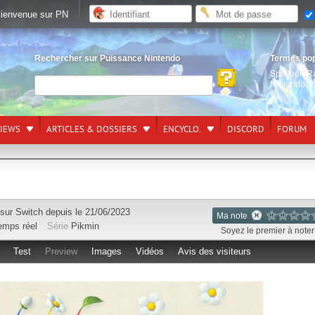
ienvenue sur PN
Rechercher sur Puissance Nintendo
Termes po
Splatoon R
Nintendo S
VIEWS
ARTICLES & DOSSIERS
ENCYCLO.
DISCORD
FORUM
 sur
Switch
depuis le 21/06/2023
Ma note
emps réel
Série
Pikmin
Soyez le premier à noter 
Test
Preview
Images
Vidéos
Avis des visiteurs