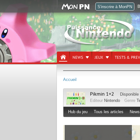
B
S'inscrire à MonPN
NEWS
JEUX
TESTS & PRE
Accueil
Pikmin 1+2
Disponible
Editeur
Nintendo
Genre
T
Hub du jeu
Tous les articles
News