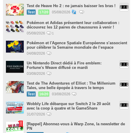
Test de Heave Ho 2 : ne jamais baisser les bras !
Test
17/20
05/08/2026
Pokémon et Adidas présentent leur collaboration :
découvrez les 12 paires de chaussures à venir !
05/08/2026
1
Pokémon et l'Agence Spatiale Européenne s’associent
pour célébrer la Semaine mondiale de l’espace
04/08/2026
Un Nintendo Direct dédié à Fire emblem:
Fortune's Weave diffusé ce mardi
03/08/2026
Test de The Adventures of Elliot : The Millenium
Tales, une belle épopée à travers le temps
Test
16/20
03/08/2026
Wobbly Life débarque sur Switch 2 le 20 août
avec la coop à quatre et le GameShare
31/07/2026
[Rappel] Abonnez-vous à Warp Zone, la newsletter de
PN