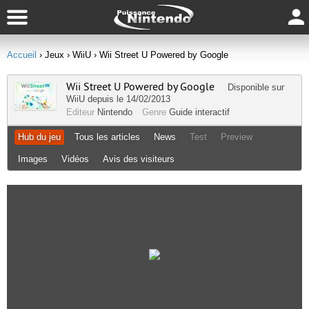
Accueil
› Jeux
› WiiU
› Wii Street U Powered by Google
Wii Street U Powered by Google
Disponible sur
WiiU
depuis le 14/02/2013
Editeur
Nintendo
Genre
Guide interactif
Hub du jeu
Tous les articles
News
Test
Preview
Images
Vidéos
Avis des visiteurs