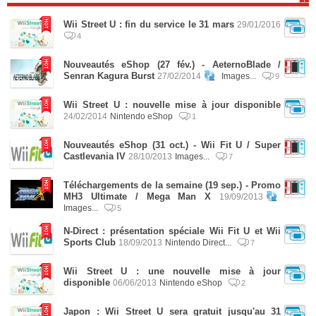
Wii Street U : fin du service le 31 mars
29/01/2016
4
Nouveautés eShop (27 fév.) - AeternoBlade /
Senran Kagura Burst
27/02/2014
Images...
9
Wii Street U : nouvelle mise à jour disponible
24/02/2014
Nintendo eShop
1
Nouveautés eShop (31 oct.) - Wii Fit U / Super
Castlevania IV
28/10/2013
Images...
7
Téléchargements de la semaine (19 sep.) - Promo
MH3 Ultimate / Mega Man X
19/09/2013
Images...
5
N-Direct : présentation spéciale Wii Fit U et Wii
Sports Club
18/09/2013
Nintendo Direct...
7
Wii Street U : une nouvelle mise à jour
disponible
06/06/2013
Nintendo eShop
2
Japon : Wii Street U sera gratuit jusqu'au 31