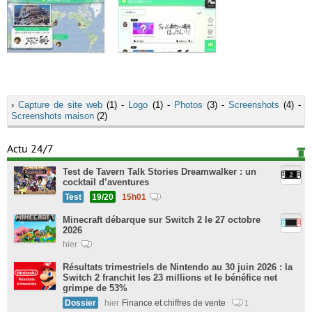
›
Capture de site web
(1) -
Logo
(1) -
Photos
(3) -
Screenshots
(4) -
Screenshots maison
(2)
Actu 24/7
Test de Tavern Talk Stories Dreamwalker : un
cocktail d’aventures
Test
19/20
15h01
Minecraft débarque sur Switch 2 le 27 octobre
2026
hier
Résultats trimestriels de Nintendo au 30 juin 2026 : la
Switch 2 franchit les 23 millions et le bénéfice net
grimpe de 53%
Dossier
hier
Finance et chiffres de vente
1