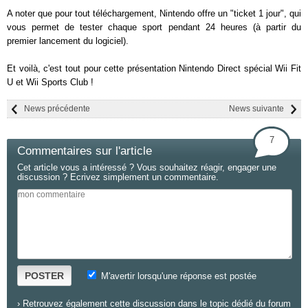
A noter que pour tout téléchargement, Nintendo offre un "ticket 1 jour", qui
vous permet de tester chaque sport pendant 24 heures (à partir du
premier lancement du logiciel).
Et voilà, c'est tout pour cette présentation Nintendo Direct spécial Wii Fit
U et Wii Sports Club !
News précédente
News suivante
7
Commentaires sur l'article
Cet article vous a intéressé ? Vous souhaitez réagir, engager une
discussion ? Ecrivez simplement un commentaire.
POSTER
M'avertir lorsqu'une réponse est postée
›
Retrouvez également cette discussion dans le topic dédié du forum