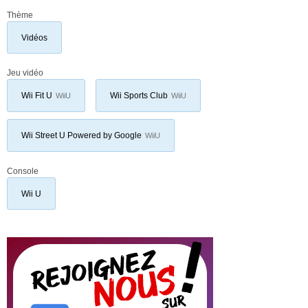
Thème
Vidéos
Jeu vidéo
Wii Fit U
Wii Sports Club
WiiU
WiiU
Wii Street U Powered by Google
WiiU
Console
Wii U