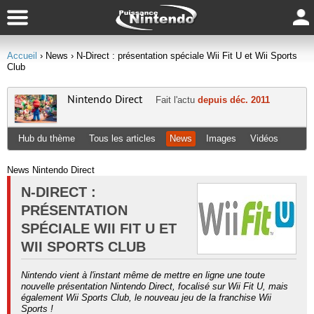
Accueil
› News
› N-Direct : présentation spéciale Wii Fit U et Wii Sports
Club
Nintendo Direct
Fait l'actu
depuis déc. 2011
Hub du thème
Tous les articles
News
Images
Vidéos
News Nintendo Direct
N-DIRECT :
PRÉSENTATION
SPÉCIALE WII FIT U ET
WII SPORTS CLUB
Nintendo vient à l'instant même de mettre en ligne une toute
nouvelle présentation Nintendo Direct, focalisé sur Wii Fit U, mais
également Wii Sports Club, le nouveau jeu de la franchise Wii
Sports !