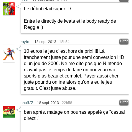
Le début était super
:D
Entre le directly de Iwata et le body ready de
Reggie
:)
Citer
raytro
18 sept. 2013
18h54
10 euros le jeu c' est hors de prix!!!!! Là
franchement juste pour une semi conversion HD
d'un jeu de 2006. Ne me dite pas que Nintendo
n'avait pas le temps de faire un nouveau wii
sports plus beau et complet. Payer aussi cher
juste pour du online alors qu'on a eu le jeu
gratuit. C'est juste abusé.
Citer
sho972
18 sept. 2013
22h58
ben après, matage on pourras appelé ça "casual
direct.."