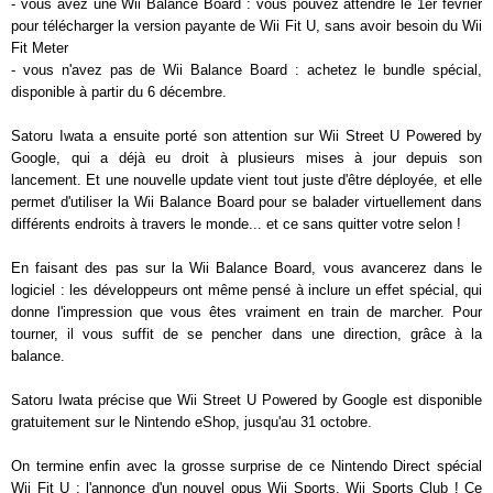
- vous avez une Wii Balance Board : vous pouvez attendre le 1er février
pour télécharger la version payante de Wii Fit U, sans avoir besoin du Wii
Fit Meter
- vous n'avez pas de Wii Balance Board : achetez le bundle spécial,
disponible à partir du 6 décembre.
Satoru Iwata a ensuite porté son attention sur Wii Street U Powered by
Google, qui a déjà eu droit à plusieurs mises à jour depuis son
lancement. Et une nouvelle update vient tout juste d'être déployée, et elle
permet d'utiliser la Wii Balance Board pour se balader virtuellement dans
différents endroits à travers le monde... et ce sans quitter votre selon !
En faisant des pas sur la Wii Balance Board, vous avancerez dans le
logiciel : les développeurs ont même pensé à inclure un effet spécial, qui
donne l'impression que vous êtes vraiment en train de marcher. Pour
tourner, il vous suffit de se pencher dans une direction, grâce à la
balance.
Satoru Iwata précise que Wii Street U Powered by Google est disponible
gratuitement sur le Nintendo eShop, jusqu'au 31 octobre.
On termine enfin avec la grosse surprise de ce Nintendo Direct spécial
Wii Fit U : l'annonce d'un nouvel opus Wii Sports, Wii Sports Club ! Ce