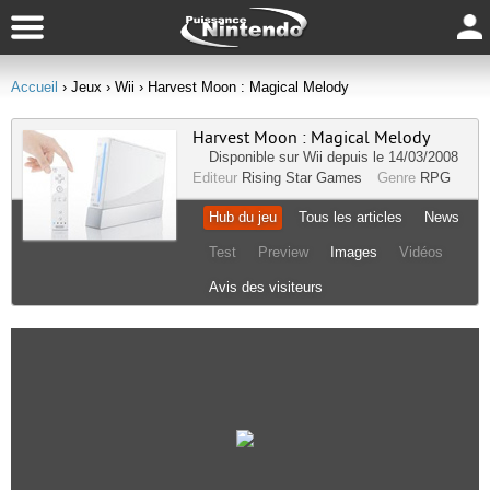
Accueil
› Jeux
› Wii
› Harvest Moon : Magical Melody
Harvest Moon : Magical Melody
Disponible sur
Wii
depuis le 14/03/2008
Editeur
Rising Star Games
Genre
RPG
Hub du jeu
Tous les articles
News
Test
Preview
Images
Vidéos
Avis des visiteurs