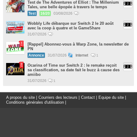
Test de The Adventures of Elliot : The Millenium
Tales, une belle épopée à travers le temps
Test
16/20
03/08/2026
Wobbly Life débarque sur Switch 2 le 20 août
avec la coop à quatre et le GameShare
31/07/2026
[Rappel] Abonnez-vous à Warp Zone, la newsletter de
PN
Annonce
31/07/2026
Internet
1
Ocarina of Time sur Switch 2 : le remake reçoit
sa classification, sa date fait le buzz à cause des
amiibo
31/07/2026
1
A propos du site
|
Courriers des lecteurs
|
Contact
|
Equipe du site
|
Conditions générales d'utilisation
|