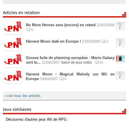
Articles en relation
No More Heroes sera (encore) en retard
22/02/2008
5
Harvest Moon daté en Europe !
22/02/2008
2
Grosse fuite de planning européen : Mario Galaxy
sort le...
21/08/2007
Salon de jeux vidéo
54
Harvest Moon : Magical Melody sur Wii en
Europe
19/04/2007
6
›
voir tous les articles
Jeux similaires
Découvrez d'autres jeux Wii de RPG :