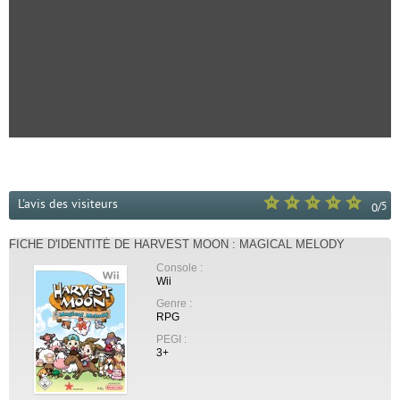
L'avis des visiteurs
/
5
0
FICHE D'IDENTITÉ DE HARVEST MOON : MAGICAL MELODY
Console :
Wii
Genre :
RPG
PEGI :
3+