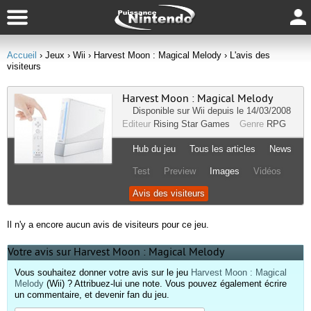
Accueil
› Jeux
› Wii
› Harvest Moon : Magical Melody
› L'avis des
visiteurs
Harvest Moon : Magical Melody
Disponible sur
Wii
depuis le 14/03/2008
Editeur
Rising Star Games
Genre
RPG
Hub du jeu
Tous les articles
News
Test
Preview
Images
Vidéos
Avis des visiteurs
Il n'y a encore aucun avis de visiteurs pour ce jeu.
Votre avis sur Harvest Moon : Magical Melody
Vous souhaitez donner votre avis sur le jeu
Harvest Moon : Magical
Melody
(Wii) ? Attribuez-lui une note. Vous pouvez également écrire
un commentaire, et devenir fan du jeu.