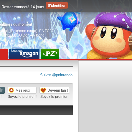
Rester connecté 14 jours
pulaires du moment
aiders
,
Pokémon (saga)
,
EA FC27
,
witch 2
,
LEGO Donkey Kong
Suivre @pnintendo
Mes jeux
Devenir fan !
!
Soyez le premier !
Soyez le premier !