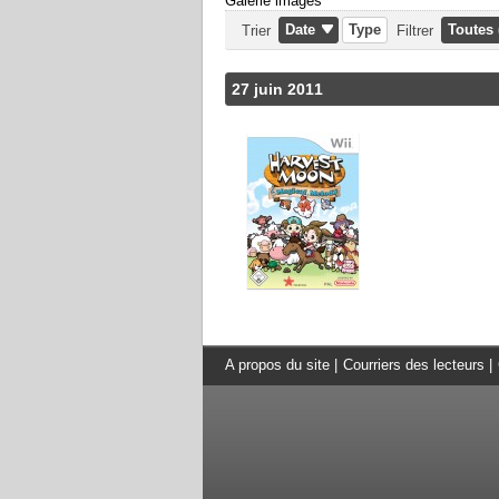
Galerie images
Date
Type
Toutes 
Trier
Filtrer
27 juin 2011
A propos du site
|
Courriers des lecteurs
|