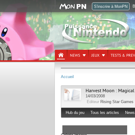
B
S'inscrire à MonPN
NEWS
JEUX
TESTS & PRE
Accueil
Harvest Moon : Magica
14/03/2008
Editeur
Rising Star Games
Hub du jeu
Tous les articles
News