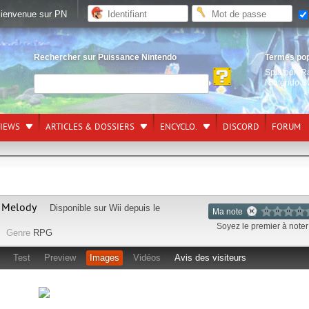
ienvenue sur PN
Rechercher sur Puissance Nintendo
Termes po
Splatoon R
Nintendo S
VIEWS
ARTICLES & DOSSIERS
ENCYCLO.
DISCORD
FORUM
l Melody
Disponible sur
Wii
depuis le
Ma note
Soyez le premier à noter 
Genre
RPG
Test
Preview
Images
Vidéos
Avis des visiteurs