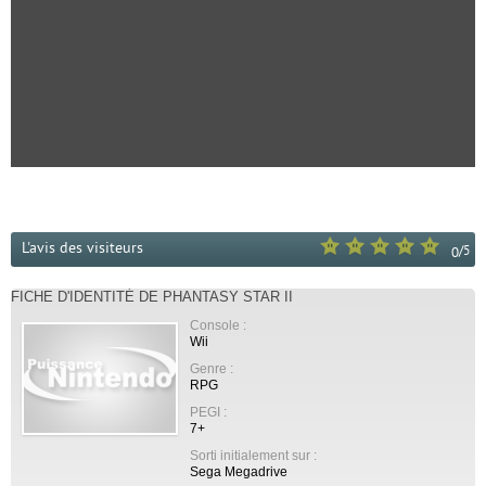
L'avis des visiteurs
/
5
0
FICHE D'IDENTITÉ DE PHANTASY STAR II
Console :
Wii
Genre :
RPG
PEGI :
7+
Sorti initialement sur :
Sega Megadrive