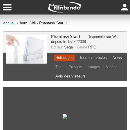
Accueil
› Jeux
› Wii
› Phantasy Star II
Phantasy Star II
Disponible sur
Wii
depuis le 15/02/2008
Editeur
Sega
Genre
RPG
Hub du jeu
Tous les articles
News
Test
Preview
Images
Vidéos
Avis des visiteurs