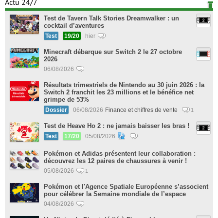
Actu 24/7
Test de Tavern Talk Stories Dreamwalker : un
cocktail d’aventures
Test
19/20
hier
Minecraft débarque sur Switch 2 le 27 octobre
2026
06/08/2026
Résultats trimestriels de Nintendo au 30 juin 2026 : la
Switch 2 franchit les 23 millions et le bénéfice net
grimpe de 53%
Dossier
06/08/2026
Finance et chiffres de vente
1
Test de Heave Ho 2 : ne jamais baisser les bras !
Test
17/20
05/08/2026
Pokémon et Adidas présentent leur collaboration :
découvrez les 12 paires de chaussures à venir !
05/08/2026
1
Pokémon et l'Agence Spatiale Européenne s’associent
pour célébrer la Semaine mondiale de l’espace
04/08/2026