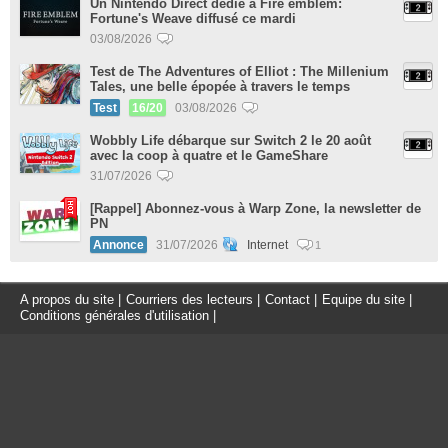
Un Nintendo Direct dédié à Fire emblem:
Fortune's Weave diffusé ce mardi
03/08/2026
Test de The Adventures of Elliot : The Millenium
Tales, une belle épopée à travers le temps
Test
16/20
03/08/2026
Wobbly Life débarque sur Switch 2 le 20 août
avec la coop à quatre et le GameShare
31/07/2026
[Rappel] Abonnez-vous à Warp Zone, la newsletter de
PN
Annonce
31/07/2026
Internet
1
A propos du site
|
Courriers des lecteurs
|
Contact
|
Equipe du site
|
Conditions générales d'utilisation
|