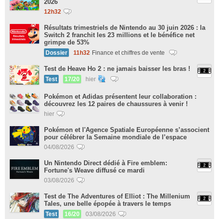
2026
12h32
Résultats trimestriels de Nintendo au 30 juin 2026 : la
Switch 2 franchit les 23 millions et le bénéfice net
grimpe de 53%
Dossier
11h32
Finance et chiffres de vente
Test de Heave Ho 2 : ne jamais baisser les bras !
Test
17/20
hier
Pokémon et Adidas présentent leur collaboration :
découvrez les 12 paires de chaussures à venir !
hier
Pokémon et l'Agence Spatiale Européenne s’associent
pour célébrer la Semaine mondiale de l’espace
04/08/2026
Un Nintendo Direct dédié à Fire emblem:
Fortune's Weave diffusé ce mardi
03/08/2026
Test de The Adventures of Elliot : The Millenium
Tales, une belle épopée à travers le temps
Test
16/20
03/08/2026