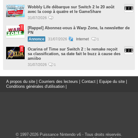
Wobbly Life débarque sur Switch 2 le 20 août
avec la coop à quatre et le GameShare
31/07/2026
[Rappel] Abonnez-vous à Warp Zone, la newsletter de
PN
Annonce
31/07/2026
Internet
1
Ocarina of Time sur Switch 2 : le remake reçoit
sa classification, sa date fait le buzz à cause des
amiibo
31/07/2026
1
A propos du site
|
Courriers des lecteurs
|
Contact
|
Equipe du site
|
Conditions générales d'utilisation
|
© 1997-2026 Puissance Nintendo v6 - Tous droits réservés.