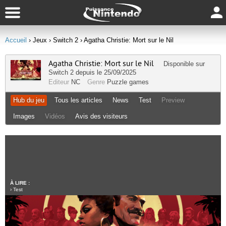
Accueil
› Jeux
› Switch 2
› Agatha Christie: Mort sur le Nil
Agatha Christie: Mort sur le Nil
Disponible sur
Switch 2
depuis le 25/09/2025
Editeur
NC
Genre
Puzzle games
Hub du jeu
Tous les articles
News
Test
Preview
Images
Vidéos
Avis des visiteurs
À LIRE :
›
Test