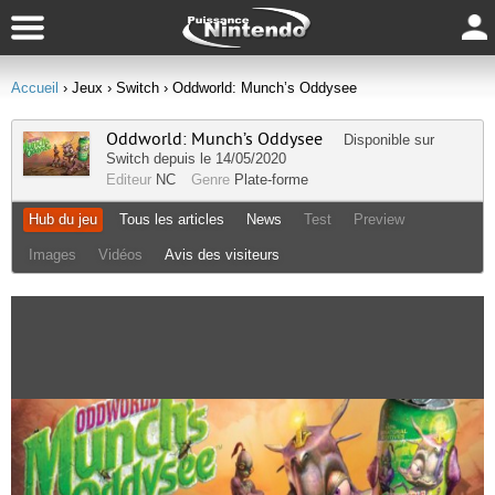
Accueil
› Jeux
› Switch
› Oddworld: Munch’s Oddysee
Oddworld: Munch’s Oddysee
Disponible sur
Switch
depuis le 14/05/2020
Editeur
NC
Genre
Plate-forme
Hub du jeu
Tous les articles
News
Test
Preview
Images
Vidéos
Avis des visiteurs