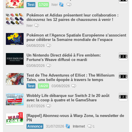
Test
17/20
hier
Pokémon et Adidas présentent leur collaboration :
découvrez les 12 paires de chaussures à venir !
hier
Pokémon et l'Agence Spatiale Européenne s’associent
pour célébrer la Semaine mondiale de l’espace
04/08/2026
Un Nintendo Direct dédié à Fire emblem:
Fortune's Weave diffusé ce mardi
03/08/2026
Test de The Adventures of Elliot : The Millenium
Tales, une belle épopée à travers le temps
Test
16/20
03/08/2026
Wobbly Life débarque sur Switch 2 le 20 août
avec la coop à quatre et le GameShare
31/07/2026
[Rappel] Abonnez-vous à Warp Zone, la newsletter de
PN
Annonce
31/07/2026
Internet
1