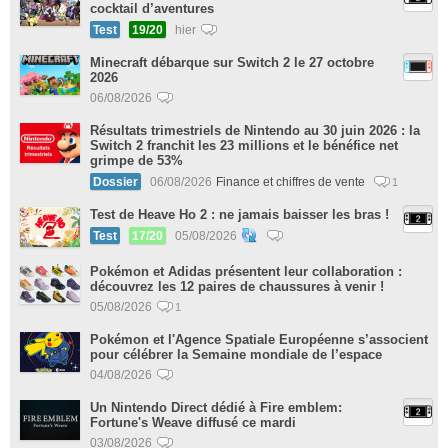
cocktail d’aventures
Test
19/20
hier
Minecraft débarque sur Switch 2 le 27 octobre
2026
06/08/2026
Résultats trimestriels de Nintendo au 30 juin 2026 : la
Switch 2 franchit les 23 millions et le bénéfice net
grimpe de 53%
Dossier
06/08/2026
Finance et chiffres de vente
1
Test de Heave Ho 2 : ne jamais baisser les bras !
Test
17/20
05/08/2026
Pokémon et Adidas présentent leur collaboration :
découvrez les 12 paires de chaussures à venir !
05/08/2026
1
Pokémon et l'Agence Spatiale Européenne s’associent
pour célébrer la Semaine mondiale de l’espace
04/08/2026
Un Nintendo Direct dédié à Fire emblem:
Fortune's Weave diffusé ce mardi
03/08/2026