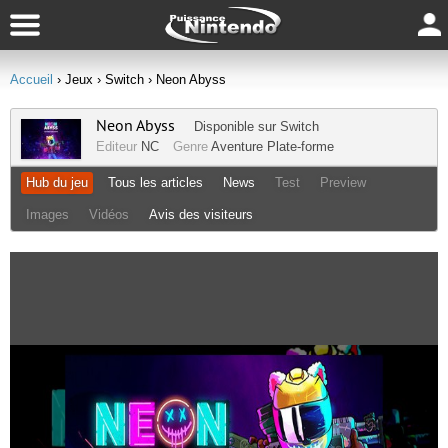
Accueil
› Jeux
› Switch
› Neon Abyss
Neon Abyss
Disponible sur
Switch
Editeur
NC
Genre
Aventure
Plate-forme
Hub du jeu
Tous les articles
News
Test
Preview
Images
Vidéos
Avis des visiteurs