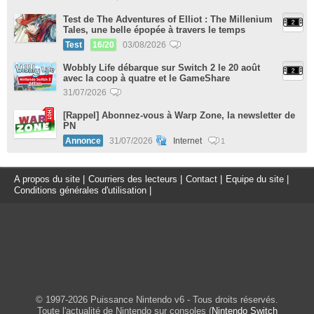
Test de The Adventures of Elliot : The Millenium
Tales, une belle épopée à travers le temps
Test
16/20
03/08/2026
Wobbly Life débarque sur Switch 2 le 20 août
avec la coop à quatre et le GameShare
31/07/2026
[Rappel] Abonnez-vous à Warp Zone, la newsletter de
PN
Annonce
31/07/2026
Internet
1
A propos du site
|
Courriers des lecteurs
|
Contact
|
Equipe du site
|
Conditions générales d'utilisation
|
© 1997-2026 Puissance Nintendo v6 - Tous droits réservés.
Toute l'actualité de Nintendo sur consoles (
Nintendo Switch