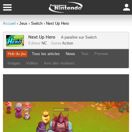
Accueil
› Jeux
› Switch
› Next Up Hero
Next Up Hero
A paraître sur
Switch
Editeur
NC
Genre
Action
Hub du jeu
Tous les articles
News
Test
Preview
Images
Vidéos
Avis des visiteurs