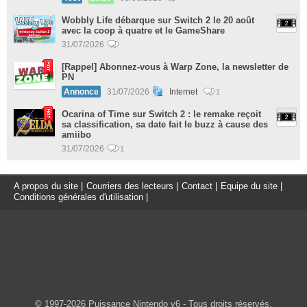
Wobbly Life débarque sur Switch 2 le 20 août
avec la coop à quatre et le GameShare
31/07/2026
[Rappel] Abonnez-vous à Warp Zone, la newsletter de
PN
Annonce
31/07/2026
Internet
1
Ocarina of Time sur Switch 2 : le remake reçoit
sa classification, sa date fait le buzz à cause des
amiibo
31/07/2026
1
A propos du site
|
Courriers des lecteurs
|
Contact
|
Equipe du site
|
Conditions générales d'utilisation
|
© 1997-2026 Puissance Nintendo v6 - Tous droits réservés.