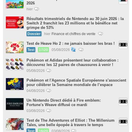
2026
hier
Résultats trimestriels de Nintendo au 30 juin 2026 : la
Switch 2 franchit les 23 millions et le bénéfice net
grimpe de 53%
Dossier
hier
Finance et chiffres de vente
Test de Heave Ho 2 : ne jamais baisser les bras !
Test
17/20
05/08/2026
Pokémon et Adidas présentent leur collaboration :
découvrez les 12 paires de chaussures à venir !
05/08/2026
Pokémon et l'Agence Spatiale Européenne s’associent
pour célébrer la Semaine mondiale de l’espace
04/08/2026
Un Nintendo Direct dédié à Fire emblem:
Fortune's Weave diffusé ce mardi
03/08/2026
Test de The Adventures of Elliot : The Millenium
Tales, une belle épopée à travers le temps
Test
16/20
03/08/2026