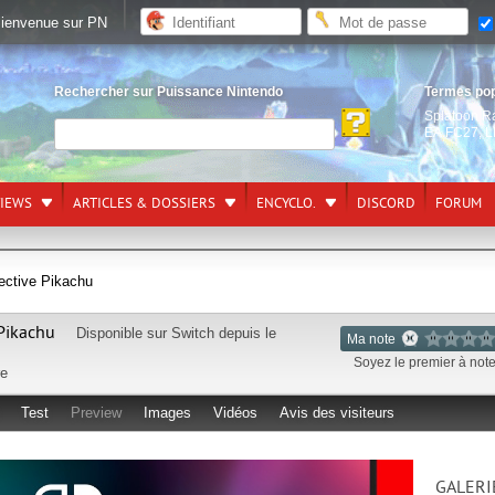
ienvenue sur PN
Rechercher sur Puissance Nintendo
Termes po
Splatoon R
EA FC27
,
L
VIEWS
ARTICLES & DOSSIERS
ENCYCLO.
DISCORD
FORUM
ective Pikachu
 Pikachu
Disponible sur
Switch
depuis le
Ma note
Soyez le premier à noter
re
Test
Preview
Images
Vidéos
Avis des visiteurs
GALERI