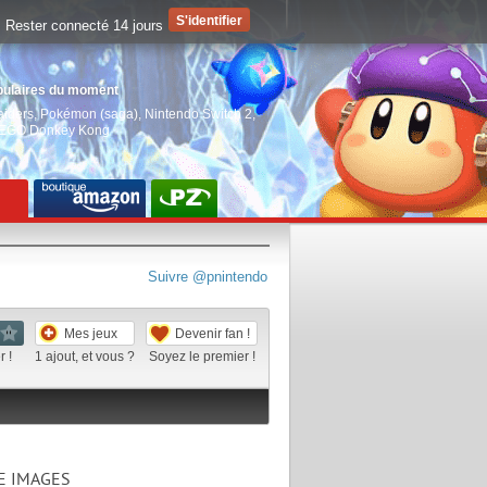
Rester connecté 14 jours
pulaires du moment
aiders
,
Pokémon (saga)
,
Nintendo Switch 2
,
EGO Donkey Kong
Suivre @pnintendo
Mes jeux
Devenir fan !
 !
1
ajout, et vous ?
Soyez le premier !
E IMAGES