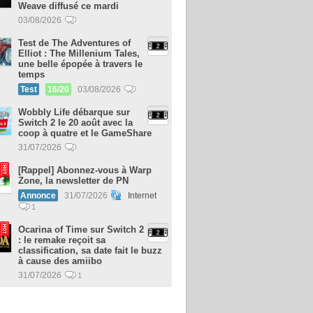
Weave diffusé ce mardi
03/08/2026
Test de The Adventures of
Elliot : The Millenium Tales,
une belle épopée à travers le
temps
Test
16/20
03/08/2026
Wobbly Life débarque sur
Switch 2 le 20 août avec la
coop à quatre et le GameShare
31/07/2026
[Rappel] Abonnez-vous à Warp
Zone, la newsletter de PN
Annonce
31/07/2026
Internet
1
Ocarina of Time sur Switch 2
: le remake reçoit sa
classification, sa date fait le buzz
à cause des amiibo
31/07/2026
1