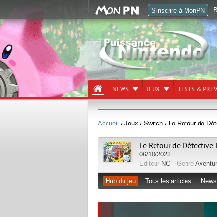
B
S'inscrire à MonPN
NEWS
JEUX
TESTS & PRE
Accueil
› Jeux
› Switch
› Le Retour de Dét
Le Retour de Détective
06/10/2023
Editeur
NC
Genre
Aventu
Hub du jeu
Tous les articles
News