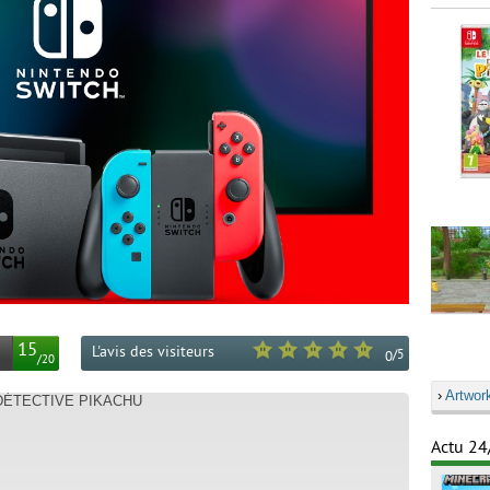
15
L'avis des visiteurs
/
5
0
/
20
›
Artwor
 DÉTECTIVE PIKACHU
Actu 24