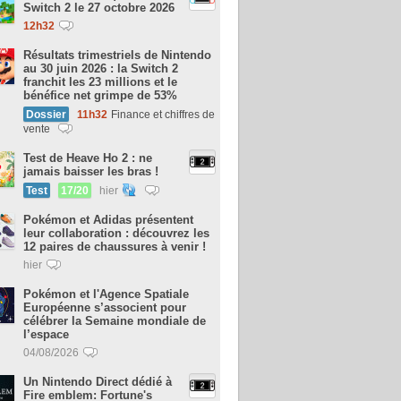
Switch 2 le 27 octobre 2026
12h32
Résultats trimestriels de Nintendo
au 30 juin 2026 : la Switch 2
franchit les 23 millions et le
bénéfice net grimpe de 53%
Dossier
11h32
Finance et chiffres de
vente
Test de Heave Ho 2 : ne
jamais baisser les bras !
Test
17/20
hier
Pokémon et Adidas présentent
leur collaboration : découvrez les
12 paires de chaussures à venir !
hier
Pokémon et l'Agence Spatiale
Européenne s’associent pour
célébrer la Semaine mondiale de
l’espace
04/08/2026
Un Nintendo Direct dédié à
Fire emblem: Fortune's