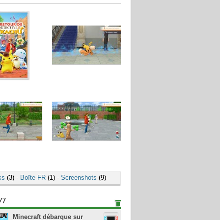
ks
(3) -
Boîte FR
(1) -
Screenshots
(9)
/7
Minecraft débarque sur