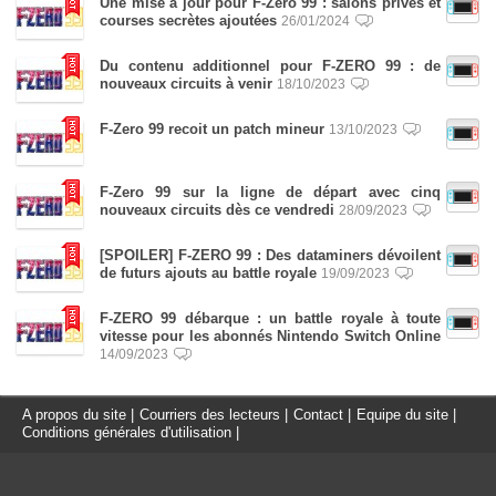
Une mise à jour pour F-Zero 99 : salons privés et
courses secrètes ajoutées
26/01/2024
Du contenu additionnel pour F-ZERO 99 : de
nouveaux circuits à venir
18/10/2023
F-Zero 99 recoit un patch mineur
13/10/2023
F-Zero 99 sur la ligne de départ avec cinq
nouveaux circuits dès ce vendredi
28/09/2023
[SPOILER] F-ZERO 99 : Des dataminers dévoilent
de futurs ajouts au battle royale
19/09/2023
F-ZERO 99 débarque : un battle royale à toute
vitesse pour les abonnés Nintendo Switch Online
14/09/2023
A propos du site
|
Courriers des lecteurs
|
Contact
|
Equipe du site
|
Conditions générales d'utilisation
|