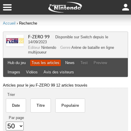
Accueil
› Recherche
F-ZERO 99
Disponible sur
Switch
depuis le
14/09/2023
Editeur
Nintendo
Genre
Arène de bataille en ligne
multijoueur
Hub du jeu
Tous les articles
News
Test
Preview
Images
Vidéos
Avis des visiteurs
Articles pour le jeu F-ZERO 99
12 articles trouvés
Trier
Date
Titre
Populaire
Par page