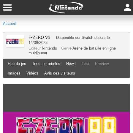
Accueil
F-ZERO 99
Disponible sur
Switch
depuis le
14/09/2023
Editeur
Nintendo
Genre
Arène de bataille en ligne
multijoueur
Hub du jeu
Tous les articles
News
Test
Preview
Images
Vidéos
Avis des visiteurs