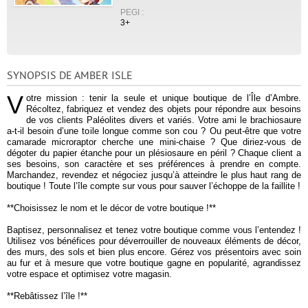
PEGI :
3+
SYNOPSIS DE AMBER ISLE
V
otre mission : tenir la seule et unique boutique de l’Île d’Ambre.
Récoltez, fabriquez et vendez des objets pour répondre aux besoins
de vos clients Paléolites divers et variés. Votre ami le brachiosaure
a-t-il besoin d’une toile longue comme son cou ? Ou peut-être que votre
camarade microraptor cherche une mini-chaise ? Que diriez-vous de
dégoter du papier étanche pour un plésiosaure en péril ? Chaque client a
ses besoins, son caractère et ses préférences à prendre en compte.
Marchandez, revendez et négociez jusqu’à atteindre le plus haut rang de
boutique ! Toute l’île compte sur vous pour sauver l’échoppe de la faillite !
**Choisissez le nom et le décor de votre boutique !**
Baptisez, personnalisez et tenez votre boutique comme vous l’entendez !
Utilisez vos bénéfices pour déverrouiller de nouveaux éléments de décor,
des murs, des sols et bien plus encore. Gérez vos présentoirs avec soin
au fur et à mesure que votre boutique gagne en popularité, agrandissez
votre espace et optimisez votre magasin.
**Rebâtissez l’île !**