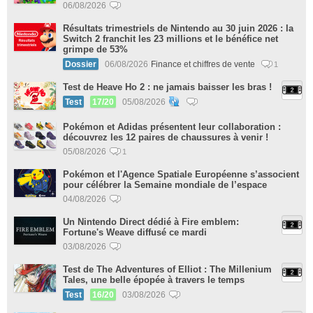
06/08/2026
Résultats trimestriels de Nintendo au 30 juin 2026 : la
Switch 2 franchit les 23 millions et le bénéfice net
grimpe de 53%
Dossier
06/08/2026
Finance et chiffres de vente
1
Test de Heave Ho 2 : ne jamais baisser les bras !
Test
17/20
05/08/2026
Pokémon et Adidas présentent leur collaboration :
découvrez les 12 paires de chaussures à venir !
05/08/2026
1
Pokémon et l'Agence Spatiale Européenne s’associent
pour célébrer la Semaine mondiale de l’espace
04/08/2026
Un Nintendo Direct dédié à Fire emblem:
Fortune's Weave diffusé ce mardi
03/08/2026
Test de The Adventures of Elliot : The Millenium
Tales, une belle épopée à travers le temps
Test
16/20
03/08/2026