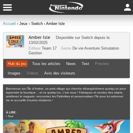
Accueil
› Jeux
› Switch
› Amber Isle
Amber Isle
Disponible sur
Switch
depuis le
13/02/2025
Editeur
Team 17
Genre
De vie
Aventure
Simulation
Gestion
Hub du jeu
Tous les articles
News
Test
Preview
Images
Vidéos
Avis des visiteurs
Bienvenue sur l’Île d’Ambre, un petit village qui cherche désespérément quelqu’un pour
reprendre la boutique… et ce quelqu’un, c’est vous ! Fabriquez et vendez des objets,
améliorez le magasin, rencontrez les Paléolites et personnalisez l’île pour lui redonner
vie et accueillir d’autres résidents !
À LIRE :
›
Test