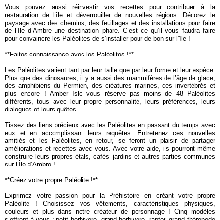
Vous pouvez aussi réinvestir vos recettes pour contribuer à la
restauration de l’île et déverrouiller de nouvelles régions. Décorez le
paysage avec des chemins, des feuillages et des installations pour faire
de l’Île d’Ambre une destination phare. C’est ce qu’il vous faudra faire
pour convaincre les Paléolites de s’installer pour de bon sur l’île !
**Faites connaissance avec les Paléolites !**
Les Paléolites varient tant par leur taille que par leur forme et leur espèce.
Plus que des dinosaures, il y a aussi des mammifères de l’âge de glace,
des amphibiens du Permien, des créatures marines, des invertébrés et
plus encore ! Amber Isle vous réserve pas moins de 48 Paléolites
différents, tous avec leur propre personnalité, leurs préférences, leurs
dialogues et leurs quêtes.
Tissez des liens précieux avec les Paléolites en passant du temps avec
eux et en accomplissant leurs requêtes. Entretenez ces nouvelles
amitiés et les Paléolites, en retour, se feront un plaisir de partager
améliorations et recettes avec vous. Avec votre aide, ils pourront même
construire leurs propres étals, cafés, jardins et autres parties communes
sur l’Île d’Ambre !
**Créez votre propre Paléolite !**
Exprimez votre passion pour la Préhistoire en créant votre propre
Paléolite ! Choisissez vos vêtements, caractéristiques physiques,
couleurs et plus dans notre créateur de personnage ! Cinq modèles
s’offrent à vous : petit herbivore, grand herbivore, raptor, grand théropode