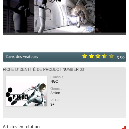
L'avis des visiteurs
/
5
3.5
FICHE D'IDENTITÉ DE PRODUCT NUMBER 03
Console :
NGC
Genre :
Action
PEGI :
3+
Articles en relation