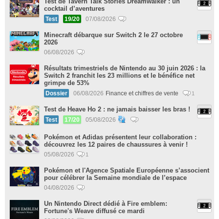
Test de Tavern Talk Stories Dreamwalker : un
cocktail d’aventures
Test
19/20
07/08/2026
Minecraft débarque sur Switch 2 le 27 octobre
2026
06/08/2026
Résultats trimestriels de Nintendo au 30 juin 2026 : la
Switch 2 franchit les 23 millions et le bénéfice net
grimpe de 53%
Dossier
06/08/2026
Finance et chiffres de vente
1
Test de Heave Ho 2 : ne jamais baisser les bras !
Test
17/20
05/08/2026
Pokémon et Adidas présentent leur collaboration :
découvrez les 12 paires de chaussures à venir !
05/08/2026
1
Pokémon et l'Agence Spatiale Européenne s’associent
pour célébrer la Semaine mondiale de l’espace
04/08/2026
Un Nintendo Direct dédié à Fire emblem:
Fortune's Weave diffusé ce mardi