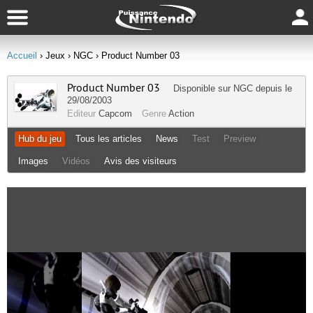
Accueil
› Jeux
› NGC
› Product Number 03
Product Number 03
Disponible sur
NGC
depuis le
29/08/2003
Editeur
Capcom
Genre
Action
Hub du jeu
Tous les articles
News
Test
Preview
Images
Vidéos
Avis des visiteurs