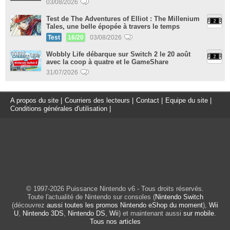
03/08/2026
Test de The Adventures of Elliot : The Millenium
Tales, une belle épopée à travers le temps
Test
16/20
03/08/2026
Wobbly Life débarque sur Switch 2 le 20 août
avec la coop à quatre et le GameShare
31/07/2026
A propos du site
|
Courriers des lecteurs
|
Contact
|
Equipe du site
|
Conditions générales d'utilisation
|
© 1997-2026 Puissance Nintendo v6 - Tous droits réservés.
Toute l'actualité de Nintendo sur consoles (
Nintendo Switch
(découvrez
aussi toutes les promos Nintendo eShop du moment
),
Wii
U
,
Nintendo 3DS
,
Nintendo DS
,
Wii
) et maintenant aussi
sur mobile
.
Tous nos articles