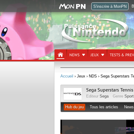
B
S'inscrire à MonPN
NEWS
JEUX
TESTS & PRE
Accueil
› Jeux
› NDS
› Sega Superstars T
Sega Superstars Tennis
Editeur
Sega
Genre
Sport
Hub du jeu
Tous les articles
News