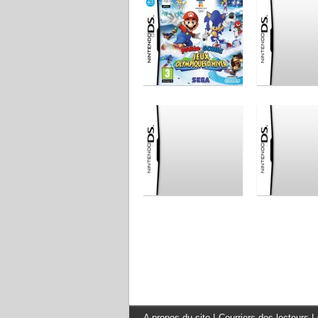
A propos du site
|
Courriers des lecteurs
|