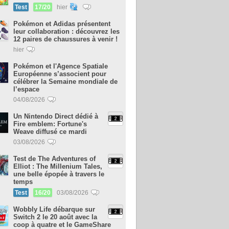
Test
17/20
hier
Pokémon et Adidas présentent
leur collaboration : découvrez les
12 paires de chaussures à venir !
hier
Pokémon et l'Agence Spatiale
Européenne s’associent pour
célébrer la Semaine mondiale de
l’espace
04/08/2026
Un Nintendo Direct dédié à
Fire emblem: Fortune's
Weave diffusé ce mardi
03/08/2026
Test de The Adventures of
Elliot : The Millenium Tales,
une belle épopée à travers le
temps
Test
16/20
03/08/2026
Wobbly Life débarque sur
Switch 2 le 20 août avec la
coop à quatre et le GameShare