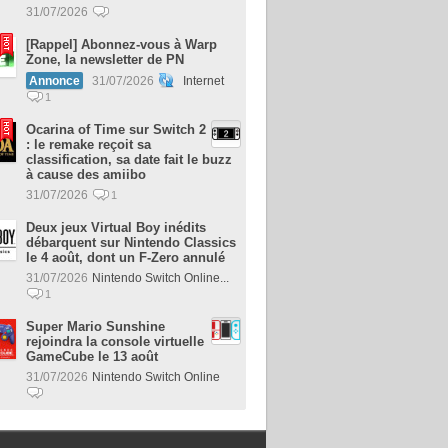
31/07/2026
[Rappel] Abonnez-vous à Warp
Zone, la newsletter de PN
Annonce
31/07/2026
Internet
1
Ocarina of Time sur Switch 2
: le remake reçoit sa
classification, sa date fait le buzz
à cause des amiibo
31/07/2026
1
Deux jeux Virtual Boy inédits
débarquent sur Nintendo Classics
le 4 août, dont un F-Zero annulé
31/07/2026
Nintendo Switch Online...
1
Super Mario Sunshine
rejoindra la console virtuelle
GameCube le 13 août
31/07/2026
Nintendo Switch Online