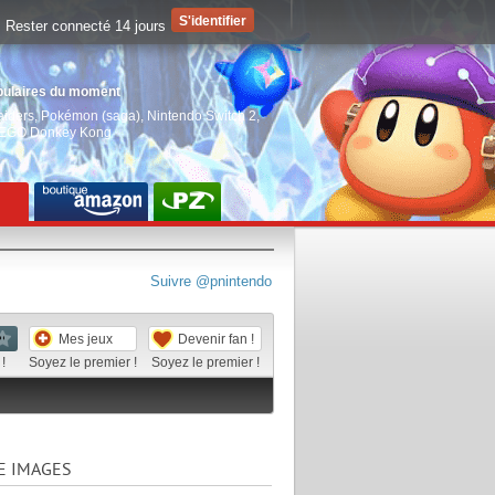
Rester connecté 14 jours
pulaires du moment
aiders
,
Pokémon (saga)
,
Nintendo Switch 2
,
EGO Donkey Kong
Suivre @pnintendo
Mes jeux
Devenir fan !
!
Soyez le premier !
Soyez le premier !
E IMAGES