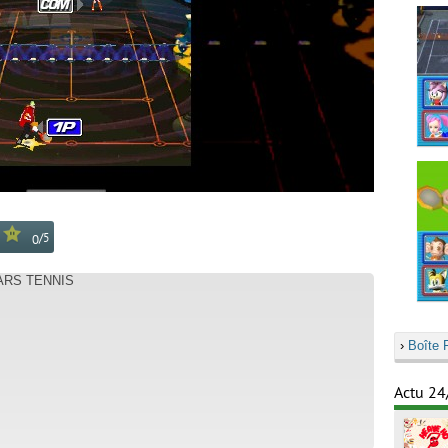
/
5
0
ARS TENNIS
›
Boîte 
Actu 24