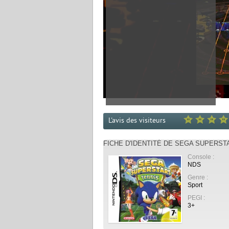
L'avis des visiteurs
FICHE D'IDENTITÉ DE SEGA SUPERST
Console :
NDS
Genre :
Sport
PEGI :
3+