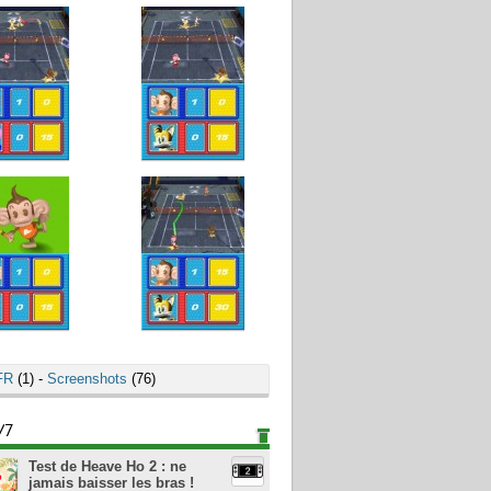
FR
(1) -
Screenshots
(76)
/7
Test de Heave Ho 2 : ne
jamais baisser les bras !