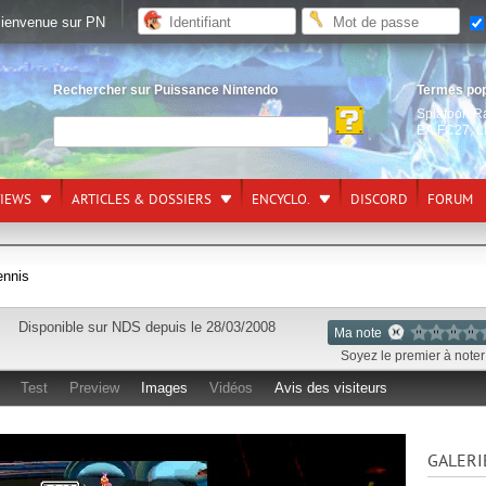
ienvenue sur PN
Rechercher sur Puissance Nintendo
Termes po
Splatoon R
EA FC27
,
L
VIEWS
ARTICLES & DOSSIERS
ENCYCLO.
DISCORD
FORUM
ennis
Disponible sur
NDS
depuis le 28/03/2008
Ma note
Soyez le premier à noter 
Test
Preview
Images
Vidéos
Avis des visiteurs
GALERI