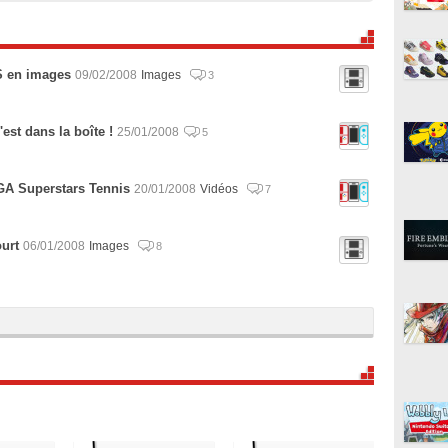
S en images
09/02/2008
Images
3
est dans la boîte !
25/01/2008
5
GA Superstars Tennis
20/01/2008
Vidéos
7
ourt
06/01/2008
Images
8