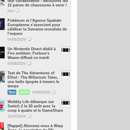
leur collaboration : découvrez les
12 paires de chaussures à venir !
hier
Pokémon et l'Agence Spatiale
Européenne s’associent pour
célébrer la Semaine mondiale de
l’espace
04/08/2026
Un Nintendo Direct dédié à
Fire emblem: Fortune's
Weave diffusé ce mardi
03/08/2026
Test de The Adventures of
Elliot : The Millenium Tales,
une belle épopée à travers le
temps
Test
16/20
03/08/2026
Wobbly Life débarque sur
Switch 2 le 20 août avec la
coop à quatre et le GameShare
31/07/2026
[Rappel] Abonnez-vous à Warp