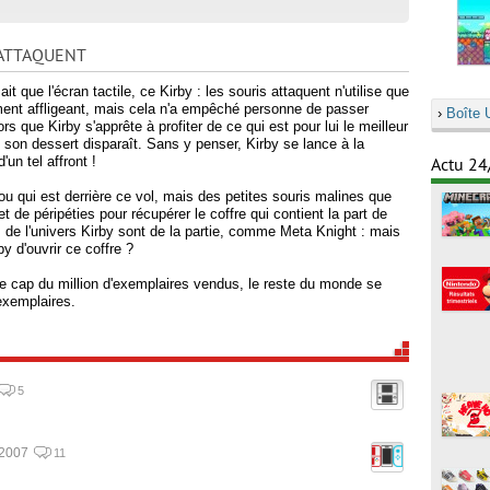
 ATTAQUENT
it que l'écran tactile, ce Kirby : les souris attaquent n'utilise que
ment affligeant, mais cela n'a empêché personne de passer
›
Boîte 
s que Kirby s'apprête à profiter de ce qui est pour lui le meilleur
son dessert disparaît. Sans y penser, Kirby se lance à la
un tel affront !
Actu 24
ou qui est derrière ce vol, mais des petites souris malines que
t de péripéties pour récupérer le coffre qui contient la part de
 de l'univers Kirby sont de la partie, comme Meta Knight : mais
y d'ouvrir ce coffre ?
le cap du million d'exemplaires vendus, le reste du monde se
xemplaires.
5
/2007
11