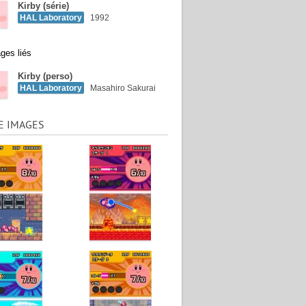
Kirby (série)
HAL Laboratory
1992
ges liés
Kirby (perso)
HAL Laboratory
Masahiro Sakurai
E IMAGES