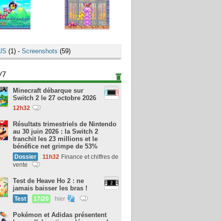
US
(1) -
Screenshots
(59)
/7
Minecraft débarque sur
Switch 2 le 27 octobre 2026
12h32
Résultats trimestriels de Nintendo
au 30 juin 2026 : la Switch 2
franchit les 23 millions et le
bénéfice net grimpe de 53%
Dossier
11h32
Finance et chiffres de
vente
Test de Heave Ho 2 : ne
jamais baisser les bras !
Test
17/20
hier
Pokémon et Adidas présentent