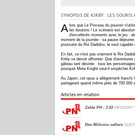
SYNOPSIS DE KIRBY : LES SOURIS
A
lors que Le Pinceau du pouvoir n'utilisa
les boutons ! Le scénario est absolu
d'excellents moments avec le jeu : alor
moment de la journée - sa pause déjeuner, 
poursuite du Roi Dadidou, le seul capable d'
En fait, ce n'est pas vraiment le Roi Dadid
Kirby va devoir affronter. Que d'aventures e
gâteau tant désirée : tous les personnages
pourquoi Meta Knight veut-il empêcher Kirb
Au Japon, cet opus a allègrement franchi 
partageant quand même près de 700 000 e
Articles en relation
Zelda PH : J-10
09/10/2007
Des Wiilions–sellers
31/07