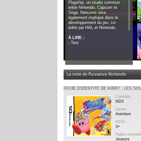
Flagship, un studio commun
entre Nintendo, Capcom et
Sega. Natsume sera
également impliqué dans le
développement du jeu, co-
édité par HAL et Nintendo.
À LIRE :
›
Test
La note de Puissance Nintendo
FICHE D'IDENTITÉ DE KIRBY : LES S
Console :
NDS
Genre :
Aventure
PEGI :
3+
Public conseill
Joueurs