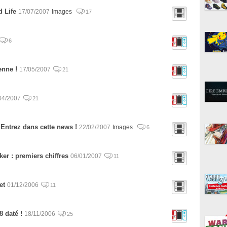
d Life
17/07/2007
Images
17
6
enne !
17/05/2007
21
04/2007
21
Entrez dans cette news !
22/02/2007
Images
6
er : premiers chiffres
06/01/2007
11
et
01/12/2006
11
8 daté !
18/11/2006
25