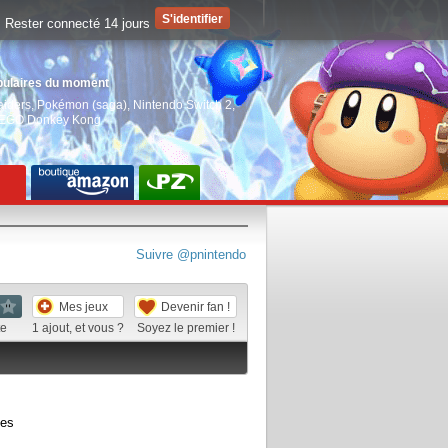
Rester connecté 14 jours
pulaires du moment
aiders
,
Pokémon (saga)
,
Nintendo Switch 2
,
EGO Donkey Kong
Suivre @pnintendo
Mes jeux
Devenir fan !
te
1
ajout, et vous ?
Soyez le premier !
ées