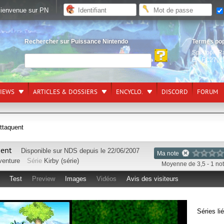
ienvenue sur PN
Rechercher sur Puissance Nintendo
Termes po
Splatoon R
EA FC27
,
L
VIEWS
ARTICLES & DOSSIERS
ENCYCLO.
DISCORD
FORUM
Attaquent
uent
Disponible sur
NDS
depuis le 22/06/2007
Ma note
venture
Série
Kirby (série)
Moyenne de 3,5 - 1 no
Test
Preview
Images
Vidéos
Avis des visiteurs
Séries li