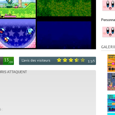
Personna
GALERI
13
L'avis des visiteurs
/
5
3.5
/
20
OURIS ATTAQUENT
é :