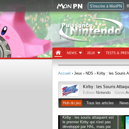
B
S'inscrire à MonPN
NEWS
JEUX
TESTS & PRE
Accueil
› Jeux
› NDS
› Kirby : les Souris 
Kirby : les Souris Attaq
Editeur
Nintendo
Genre
A
Hub du jeu
Tous les articles
News
Kirby : les souris attaquent est
le premier Kirby qui n'est pas
développé par HAL, mais par