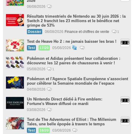
2026
06/08/2026
Résultats trimestriels de Nintendo au 30 juin 2026 : la
Switch 2 franchit les 23 millions et le bénéfice net
grimpe de 53%
Dossier
06/08/2026
Finance et chiffres de vente
1
Test de Heave Ho 2 : ne jamais baisser les bras !
Test
17/20
05/08/2026
Pokémon et Adidas présentent leur collaboration :
découvrez les 12 paires de chaussures à venir !
05/08/2026
1
Pokémon et l'Agence Spatiale Européenne s’associent
pour célébrer la Semaine mondiale de l’espace
04/08/2026
Un Nintendo Direct dédié à Fire emblem:
Fortune's Weave diffusé ce mardi
03/08/2026
Test de The Adventures of Elliot : The Millenium
Tales, une belle épopée à travers le temps
Test
16/20
03/08/2026