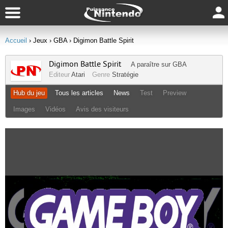
Accueil
› Jeux
› GBA
› Digimon Battle Spirit
Digimon Battle Spirit
A paraître sur
GBA
Editeur
Atari
Genre
Stratégie
Hub du jeu
Tous les articles
News
Test
Preview
Images
Vidéos
Avis des visiteurs