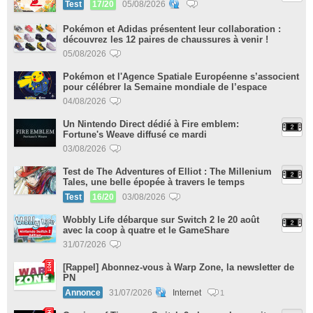
Test
17/20
05/08/2026
Pokémon et Adidas présentent leur collaboration :
découvrez les 12 paires de chaussures à venir !
05/08/2026
Pokémon et l'Agence Spatiale Européenne s’associent
pour célébrer la Semaine mondiale de l’espace
04/08/2026
Un Nintendo Direct dédié à Fire emblem:
Fortune's Weave diffusé ce mardi
03/08/2026
Test de The Adventures of Elliot : The Millenium
Tales, une belle épopée à travers le temps
Test
16/20
03/08/2026
Wobbly Life débarque sur Switch 2 le 20 août
avec la coop à quatre et le GameShare
31/07/2026
[Rappel] Abonnez-vous à Warp Zone, la newsletter de
PN
Annonce
31/07/2026
Internet
1