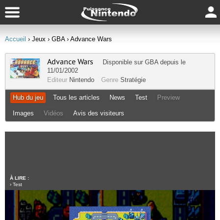
Accueil
› Jeux
› GBA
› Advance Wars
Advance Wars
Disponible sur
GBA
depuis le
11/01/2002
Editeur
Nintendo
Genre
Stratégie
Hub du jeu
Tous les articles
News
Test
Preview
Images
Vidéos
Avis des visiteurs
À LIRE :
›
Test