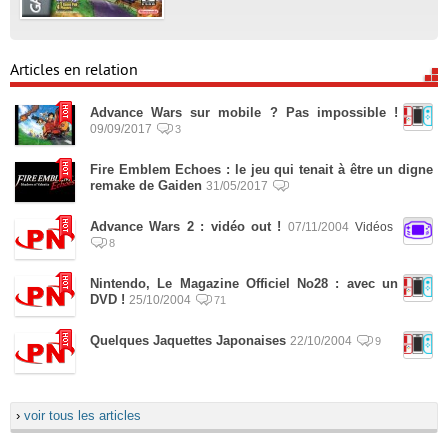
Articles en relation
Advance Wars sur mobile ? Pas impossible !
09/09/2017
3
Fire Emblem Echoes : le jeu qui tenait à être un digne
remake de Gaiden
31/05/2017
Advance Wars 2 : vidéo out !
07/11/2004
Vidéos
8
Nintendo, Le Magazine Officiel No28 : avec un
DVD !
25/10/2004
71
Quelques Jaquettes Japonaises
22/10/2004
9
›
voir tous les articles