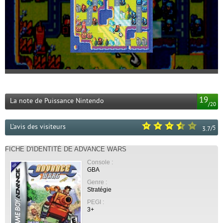
19
La note de Puissance Nintendo
/
20
L'avis des visiteurs
/
5
3.7
FICHE D'IDENTITÉ DE ADVANCE WARS
Console :
GBA
Genre :
Stratégie
PEGI :
3+