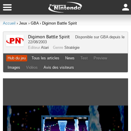
Accueil
› Jeux
› GBA
› Digimon Battle Spirit
Digimon Battle Spirit
Disponible sur
GBA
depuis le
22/08/2003
Editeur
Atari
Genre
Stratégie
Hub du jeu
Tous les articles
News
Test
Preview
Images
Vidéos
Avis des visiteurs