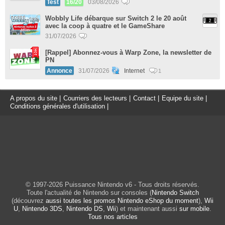
Test
16/20
03/08/2026
Wobbly Life débarque sur Switch 2 le 20 août
avec la coop à quatre et le GameShare
31/07/2026
[Rappel] Abonnez-vous à Warp Zone, la newsletter de
PN
Annonce
31/07/2026
Internet
1
A propos du site
|
Courriers des lecteurs
|
Contact
|
Equipe du site
|
Conditions générales d'utilisation
|
© 1997-2026 Puissance Nintendo v6 - Tous droits réservés.
Toute l'actualité de Nintendo sur consoles (
Nintendo Switch
(découvrez
aussi toutes les promos Nintendo eShop du moment
),
Wii
U
,
Nintendo 3DS
,
Nintendo DS
,
Wii
) et maintenant aussi
sur mobile
.
Tous nos articles