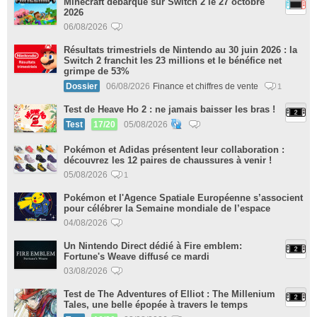
Minecraft débarque sur Switch 2 le 27 octobre
2026
06/08/2026
Résultats trimestriels de Nintendo au 30 juin 2026 : la
Switch 2 franchit les 23 millions et le bénéfice net
grimpe de 53%
Dossier
06/08/2026
Finance et chiffres de vente
1
Test de Heave Ho 2 : ne jamais baisser les bras !
Test
17/20
05/08/2026
Pokémon et Adidas présentent leur collaboration :
découvrez les 12 paires de chaussures à venir !
05/08/2026
1
Pokémon et l'Agence Spatiale Européenne s’associent
pour célébrer la Semaine mondiale de l’espace
04/08/2026
Un Nintendo Direct dédié à Fire emblem:
Fortune's Weave diffusé ce mardi
03/08/2026
Test de The Adventures of Elliot : The Millenium
Tales, une belle épopée à travers le temps