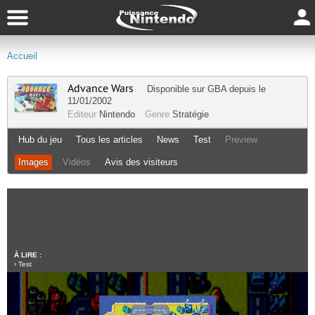
Accueil
Advance Wars
Disponible sur
GBA
depuis le
11/01/2002
Editeur
Nintendo
Genre
Stratégie
Hub du jeu
Tous les articles
News
Test
Preview
Images
Vidéos
Avis des visiteurs
À LIRE :
›
Test