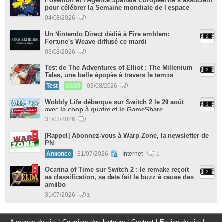
Pokémon et l'Agence Spatiale Européenne s’associent
pour célébrer la Semaine mondiale de l’espace
04/08/2026
Un Nintendo Direct dédié à Fire emblem:
Fortune's Weave diffusé ce mardi
03/08/2026
Test de The Adventures of Elliot : The Millenium
Tales, une belle épopée à travers le temps
Test
16/20
03/08/2026
Wobbly Life débarque sur Switch 2 le 20 août
avec la coop à quatre et le GameShare
31/07/2026
[Rappel] Abonnez-vous à Warp Zone, la newsletter de
PN
Annonce
31/07/2026
Internet
1
Ocarina of Time sur Switch 2 : le remake reçoit
sa classification, sa date fait le buzz à cause des
amiibo
31/07/2026
1
A propos du site
|
Courriers des lecteurs
|
Contact
|
Equipe du site
|