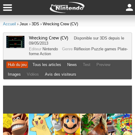
Accueil
› Jeux
› 3DS
› Wrecking Crew (CV)
Wrecking Crew (CV)
Disponible sur
3DS
depuis le
09/05/2013
Editeur
Nintendo
Genre
Réflexion
Puzzle games
Plate-
forme
Action
Hub du jeu
Tous les articles
News
Test
Preview
Images
Vidéos
Avis des visiteurs