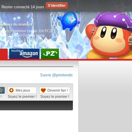
Rester connecté 14 jours
pulaires du moment
aiders
,
Pokémon (saga)
,
EA FC27
,
witch 2
,
LEGO Donkey Kong
Suivre @pnintendo
Mes jeux
Devenir fan !
!
Soyez le premier !
Soyez le premier !