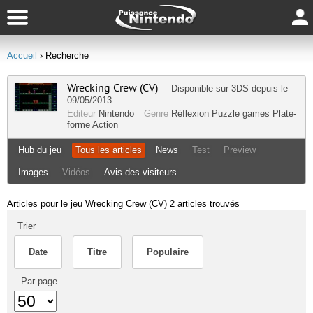
Accueil
› Recherche
Wrecking Crew (CV)
Disponible sur
3DS
depuis le
09/05/2013
Editeur
Nintendo
Genre
Réflexion
Puzzle games
Plate-
forme
Action
Hub du jeu
Tous les articles
News
Test
Preview
Images
Vidéos
Avis des visiteurs
Articles pour le jeu Wrecking Crew (CV)
2 articles trouvés
Trier
Date
Titre
Populaire
Par page