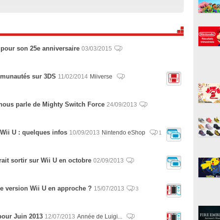
pour son 25e anniversaire
03/03/2015
ommunautés sur 3DS
11/02/2014
Miiverse
nous parle de Mighty Switch Force
24/09/2013
Wii U : quelques infos
10/09/2013
Nintendo eShop
1
ait sortir sur Wii U en octobre
02/09/2013
ne version Wii U en approche ?
15/07/2013
3
pour Juin 2013
12/07/2013
Année de Luigi...