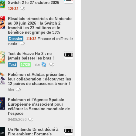
Switch 2 le 27 octobre 2026
12h32
Résultats trimestriels de Nintendo
au 30 juin 2026 : la Switch 2
franchit les 23 millions et le
bénéfice net grimpe de 53%
Dossier
11h32
Finance et chiffres de
vente
Test de Heave Ho 2 : ne
jamais baisser les bras !
Test
17/20
hier
Pokémon et Adidas présentent
leur collaboration : découvrez les
12 paires de chaussures à venir !
hier
Pokémon et l'Agence Spatiale
Européenne s’associent pour
célébrer la Semaine mondiale de
l’espace
04/08/2026
Un Nintendo Direct dédié à
Fire emblem: Fortune's