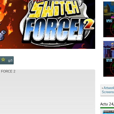
/
5
0
H FORCE 2
›
Artwor
Screens
Actu 24