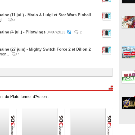
ine (11 jui.) - Mario & Luigi et Star Wars Pinball
i...
3
ine (4 jui.) - Pilotwings
04/07/2013
2
ine (27 juin) - Mighty Switch Force 2 et Dillon 2
tion...
7
, de Plate-forme, d'Action :