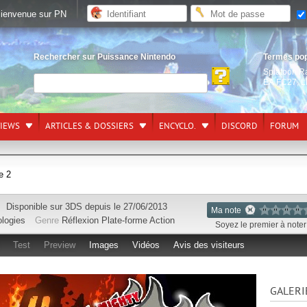
ienvenue sur PN
Rechercher sur Puissance Nintendo
Termes po
Splatoon R
EA FC27
,
L
VIEWS
ARTICLES & DOSSIERS
ENCYCLO.
DISCORD
FORUM
e 2
Disponible sur
3DS
depuis le 27/06/2013
Ma note
logies
Genre
Réflexion
Plate-forme
Action
Soyez le premier à noter 
Test
Preview
Images
Vidéos
Avis des visiteurs
GALERI