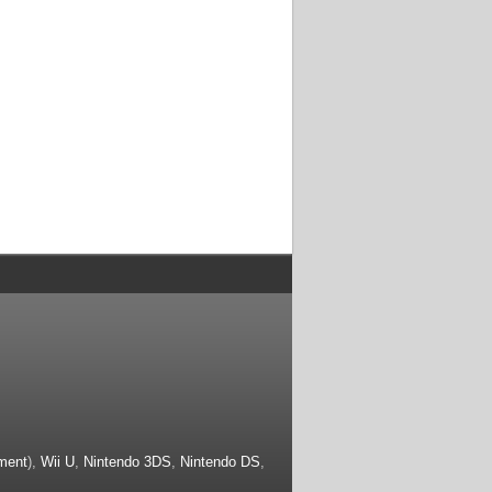
ment
),
Wii U
,
Nintendo 3DS
,
Nintendo DS
,