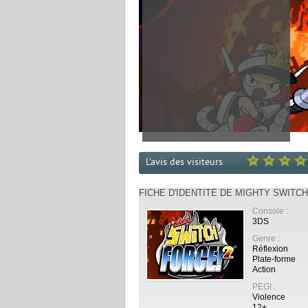
L'avis des visiteurs
FICHE D'IDENTITÉ DE MIGHTY SWITC
Console :
3DS
Genre :
Réflexion
Plate-forme
Action
PEGI :
Violence
12+