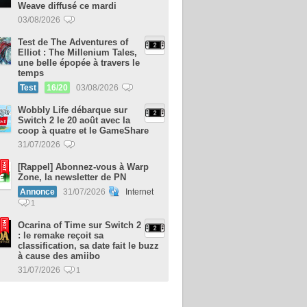
Weave diffusé ce mardi
03/08/2026
Test de The Adventures of
Elliot : The Millenium Tales,
une belle épopée à travers le
temps
Test
16/20
03/08/2026
Wobbly Life débarque sur
Switch 2 le 20 août avec la
coop à quatre et le GameShare
31/07/2026
[Rappel] Abonnez-vous à Warp
Zone, la newsletter de PN
Annonce
31/07/2026
Internet
1
Ocarina of Time sur Switch 2
: le remake reçoit sa
classification, sa date fait le buzz
à cause des amiibo
31/07/2026
1