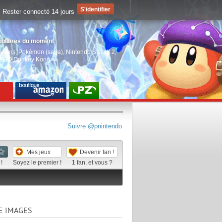
Rester connecté 14 jours
pulaires du moment
aiders
,
Pokémon (saga)
,
Nintendo Switch 2
,
EGO Donkey Kong
Suivre @pnintendo
Mes jeux
Devenir fan !
!
Soyez le premier !
1
fan, et vous ?
E IMAGES