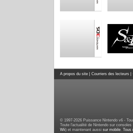
A propos du site
|
Courriers des lecteurs
|
© 1997-2026 Puissance Nintendo v6 - Tous
Toute l'actualité de Nintendo sur consoles 
Wii
) et maintenant aussi
sur mobile
.
Tous 