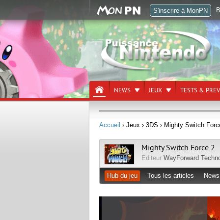
B
S'inscrire à MonPN
NEWS
JEUX
TESTS & PRE
Accueil
› Jeux
› 3DS
› Mighty Switch Forc
Mighty Switch Force 2
Editeur
WayForward Techno
Hub du jeu
Tous les articles
News