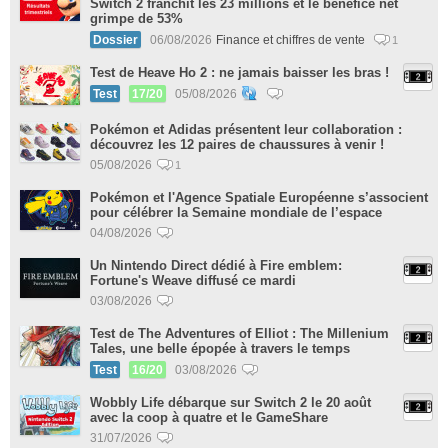
Switch 2 franchit les 23 millions et le bénéfice net
grimpe de 53%
Dossier
06/08/2026
Finance et chiffres de vente
1
Test de Heave Ho 2 : ne jamais baisser les bras !
Test
17/20
05/08/2026
Pokémon et Adidas présentent leur collaboration :
découvrez les 12 paires de chaussures à venir !
05/08/2026
1
Pokémon et l'Agence Spatiale Européenne s’associent
pour célébrer la Semaine mondiale de l’espace
04/08/2026
Un Nintendo Direct dédié à Fire emblem:
Fortune's Weave diffusé ce mardi
03/08/2026
Test de The Adventures of Elliot : The Millenium
Tales, une belle épopée à travers le temps
Test
16/20
03/08/2026
Wobbly Life débarque sur Switch 2 le 20 août
avec la coop à quatre et le GameShare
31/07/2026