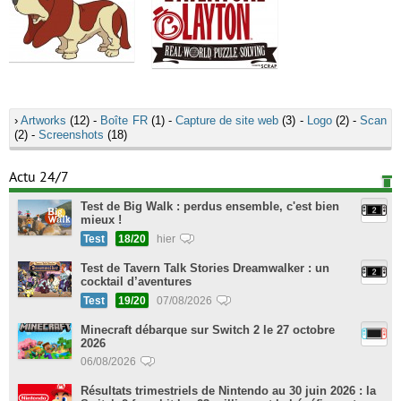
›
Artworks
(12) -
Boîte FR
(1) -
Capture de site web
(3) -
Logo
(2) -
Scan
(2) -
Screenshots
(18)
Actu 24/7
Test de Big Walk : perdus ensemble, c'est bien
mieux !
Test
18/20
hier
Test de Tavern Talk Stories Dreamwalker : un
cocktail d’aventures
Test
19/20
07/08/2026
Minecraft débarque sur Switch 2 le 27 octobre
2026
06/08/2026
Résultats trimestriels de Nintendo au 30 juin 2026 : la