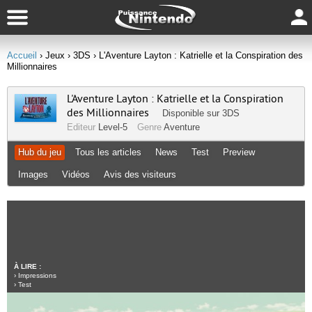
Accueil
› Jeux
› 3DS
› L'Aventure Layton : Katrielle et la Conspiration des
Millionnaires
L'Aventure Layton : Katrielle et la Conspiration
des Millionnaires
Disponible sur
3DS
Editeur
Level-5
Genre
Aventure
Hub du jeu
Tous les articles
News
Test
Preview
Images
Vidéos
Avis des visiteurs
À LIRE :
›
Impressions
›
Test