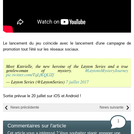
Le lancement du jeu coïncide avec le lancement d'une campagne de
promotion tout l'été sur les réseaux sociaux.
Meet Katrielle, the new heroine of the Layton Series and a true
gentlewoman of mystery.
#LaytonsMysteryJourney
pic.twitter.com/TqLfKQLlZf
— Layton Series (@LaytonSeries)
7 juillet 2017
Sortie prévue le 20 juillet sur iOS et Android !
News précédente
News suivante
1
Commentaires sur l'article
Cet article vous a intéressé ? Vous souhaitez réagir, engager une