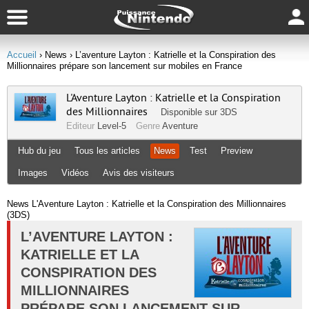
Accueil
› News
› L’aventure Layton : Katrielle et la Conspiration des
Millionnaires prépare son lancement sur mobiles en France
L'Aventure Layton : Katrielle et la Conspiration
des Millionnaires
Disponible sur
3DS
Editeur
Level-5
Genre
Aventure
Hub du jeu
Tous les articles
News
Test
Preview
Images
Vidéos
Avis des visiteurs
News L'Aventure Layton : Katrielle et la Conspiration des Millionnaires
(3DS)
L’AVENTURE LAYTON :
KATRIELLE ET LA
CONSPIRATION DES
MILLIONNAIRES
PRÉPARE SON LANCEMENT SUR