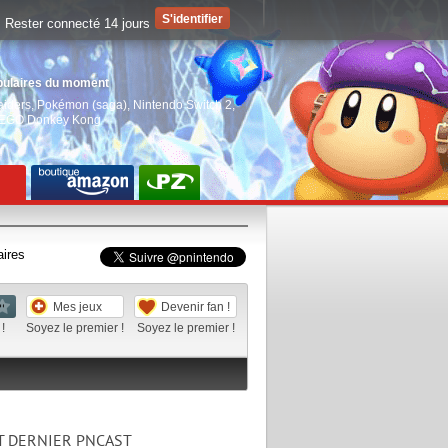
Rester connecté 14 jours
pulaires du moment
aiders
,
Pokémon (saga)
,
Nintendo Switch 2
,
EGO Donkey Kong
aires
Mes jeux
Devenir fan !
!
Soyez le premier !
Soyez le premier !
T DERNIER PNCAST