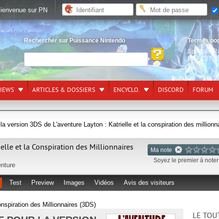
ienvenue sur PN
Rechercher sur Puissance Nintendo
Termes po
Splatoon R
EA FC27
,
L
VIEWS
ARTICLES & DOSSIERS
ENCYCLO.
DISCORD
FORUM
la version 3DS de L'aventure Layton : Katrielle et la conspiration des millionn
ielle et la Conspiration des Millionnaires
Ma note
Soyez le premier à noter 
nture
Test
Preview
Images
Vidéos
Avis des visiteurs
onspiration des Millionnaires (3DS)
LE TOU