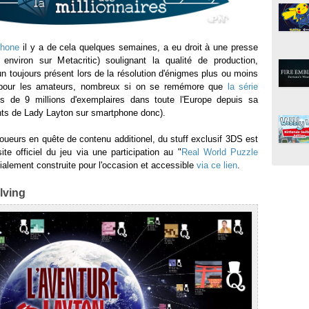
phone
il y a de cela quelques semaines, a eu droit à une presse
environ sur Metacritic) soulignant la qualité de production,
un toujours présent lors de la résolution d'énigmes plus ou moins
pour les amateurs, nombreux si on se remémore que
la série
s de 9 millions d'exemplaires dans toute l'Europe depuis sa
nts de Lady Layton sur smartphone donc).
joueurs en quête de contenu additionel, du stuff exclusif 3DS est
te officiel du jeu via une participation au "
Real World Puzzle
ialement construite pour l'occasion et accessible
via ce lien
.
lving