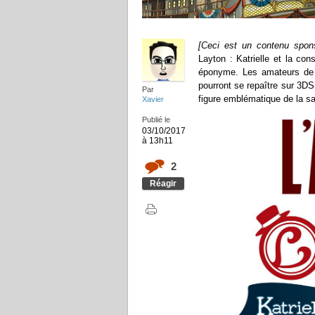
[Ceci est un contenu spon
Layton : Katrielle et la con
éponyme. Les amateurs de p
pourront se repaître sur 3DS d
Par
figure emblématique de la sa
Xavier
Publié le
03/10/2017
à 13h11
2
Réagir