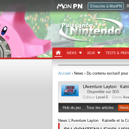
B
S'inscrire à MonPN
NEWS
JEUX
TESTS & PRE
Accueil
› News
› Du contenu exclusif pour 
L'Aventure Layton : Katr
Disponible sur
3DS
Editeur
Level-5
Genre
Ave
Hub du jeu
Tous les articles
News
News L'Aventure Layton : Katrielle et la C