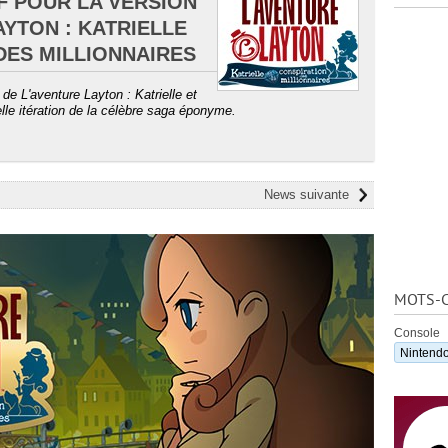
F POUR LA VERSION
AYTON : KATRIELLE
DES MILLIONNAIRES
de L'aventure Layton : Katrielle et
elle itération de la célèbre saga éponyme.
News suivante
MOTS-C
Console
Nintend