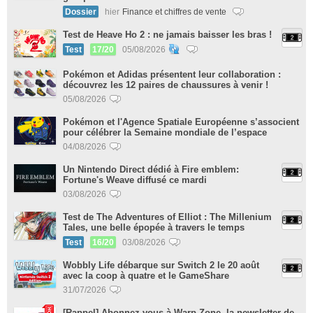
Dossier
hier
Finance et chiffres de vente
Test de Heave Ho 2 : ne jamais baisser les bras !
Test
17/20
05/08/2026
Pokémon et Adidas présentent leur collaboration :
découvrez les 12 paires de chaussures à venir !
05/08/2026
Pokémon et l'Agence Spatiale Européenne s’associent
pour célébrer la Semaine mondiale de l’espace
04/08/2026
Un Nintendo Direct dédié à Fire emblem:
Fortune's Weave diffusé ce mardi
03/08/2026
Test de The Adventures of Elliot : The Millenium
Tales, une belle épopée à travers le temps
Test
16/20
03/08/2026
Wobbly Life débarque sur Switch 2 le 20 août
avec la coop à quatre et le GameShare
31/07/2026
[Rappel] Abonnez-vous à Warp Zone, la newsletter de