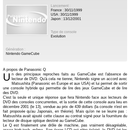
Lancement :
France : 30/11/1999
USA : 30/11/1999
Japon : 13/12/2001
Type de console
Evolution
Génération :
Nintendo GameCube
A propos de Panasonic Q
U
n des principaux reproches faits au GameCube est l'absence de
lecteur de DVD. Qu'à cela ne tienne, Nintendo signe un accord avec
Matsushita (Panasonic en Europe et aux USA) et lui permet de sortir
une console hybride qui permette de lire des jeux GameCube et de lire
des DVD.
C'est la seule et unique réponse que fera Nintendo face aux lecteurs de
DVD des consoles concurrentes, et la sortie de cette console aura lieu en
décembre 2001 (le 13), vendue au prix de 439 dollars (la console n'est en
fait proposée qu'au Japonais, en théorie). Mais qu'on ne se leurre pas :
Matsushita avait ajouté cette clause au contrat signé pour la fourniture du
lecteur de disque optique destiné au GameCube.
Le Q est finalement une drôle de machine, pas vraiment désagréable,
assez high-tech, même. Son écran LCD est rétro-éclairé, le DVD (et les