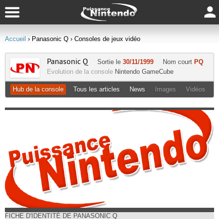
Accueil
› Panasonic Q
› Consoles de jeux vidéo
Panasonic Q
Sortie le
30/11/1999
Nom court
PQ
Evolution de la console
Nintendo GameCube
Hub de la console
Tous les articles
News
Images
Vidéos
FICHE D'IDENTITÉ DE PANASONIC Q