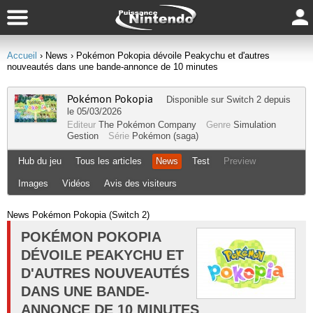
Accueil
› News
› Pokémon Pokopia dévoile Peakychu et d'autres
nouveautés dans une bande-annonce de 10 minutes
Pokémon Pokopia
Disponible sur
Switch 2
depuis
le 05/03/2026
Editeur
The Pokémon Company
Genre
Simulation
Gestion
Série
Pokémon (saga)
Hub du jeu
Tous les articles
News
Test
Preview
Images
Vidéos
Avis des visiteurs
News Pokémon Pokopia (Switch 2)
POKÉMON POKOPIA
DÉVOILE PEAKYCHU ET
D'AUTRES NOUVEAUTÉS
DANS UNE BANDE-
ANNONCE DE 10 MINUTES