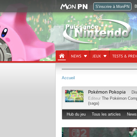
B
S'inscrire à MonPN
NEWS
JEUX
TESTS & PRE
Accueil
Pokémon Pokopia
Di
Editeur
The Pokémon Com
(saga)
Hub du jeu
Tous les articles
News