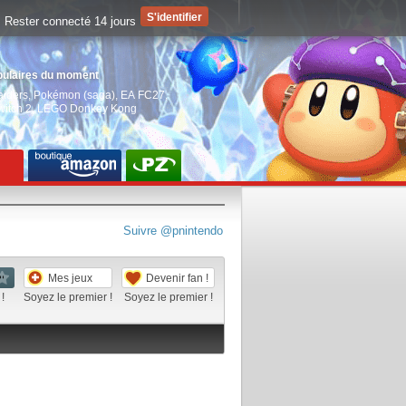
Rester connecté 14 jours
pulaires du moment
aiders
,
Pokémon (saga)
,
EA FC27
,
witch 2
,
LEGO Donkey Kong
Suivre @pnintendo
Mes jeux
Devenir fan !
!
Soyez le premier !
Soyez le premier !