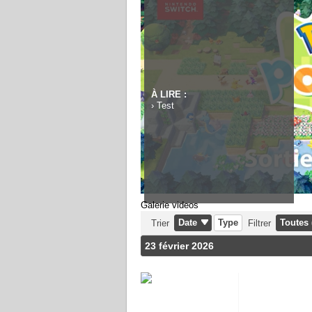
À LIRE :
›
Test
Galerie videos
Date
Type
Toutes 
Trier
Filtrer
23 février 2026