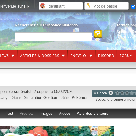
ienvenue sur PN
Rechercher sur Puissance Nintendo
Termes po
Splatoon R
Nintendo S
VIEWS
ARTICLES & DOSSIERS
ENCYCLO.
DISCORD
FORUM
sponible sur
Switch 2
depuis le 05/03/2026
Ma note
pany
Genre
Simulation Gestion
Série
Pokémon
Soyez le premier à noter 
Test
Preview
Images
Vidéos
Avis des visiteurs