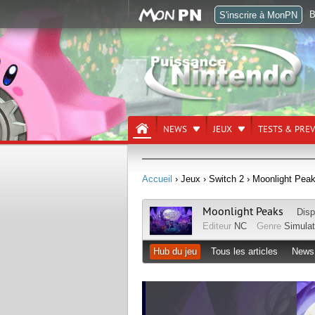
B
S'inscrire à MonPN
NEWS
JEUX
TESTS & PRE
Accueil
› Jeux
› Switch 2
› Moonlight Pea
Moonlight Peaks
Disp
Editeur
NC
Genre
Simulat
Hub du jeu
Tous les articles
News