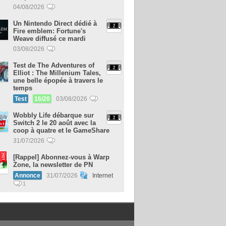
04/08/2026
Un Nintendo Direct dédié à
Fire emblem: Fortune's
Weave diffusé ce mardi
03/08/2026
Test de The Adventures of
Elliot : The Millenium Tales,
une belle épopée à travers le
temps
Test
16/20
03/08/2026
Wobbly Life débarque sur
Switch 2 le 20 août avec la
coop à quatre et le GameShare
31/07/2026
[Rappel] Abonnez-vous à Warp
Zone, la newsletter de PN
Annonce
31/07/2026
Internet
1