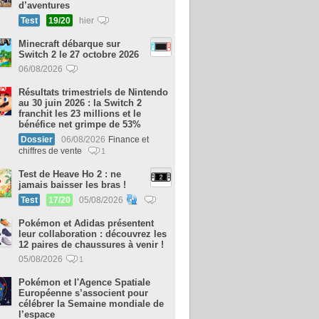
d’aventures
Test
19/20
hier
Minecraft débarque sur
Switch 2 le 27 octobre 2026
06/08/2026
Résultats trimestriels de Nintendo
au 30 juin 2026 : la Switch 2
franchit les 23 millions et le
bénéfice net grimpe de 53%
Dossier
06/08/2026
Finance et
chiffres de vente
1
Test de Heave Ho 2 : ne
jamais baisser les bras !
Test
17/20
05/08/2026
Pokémon et Adidas présentent
leur collaboration : découvrez les
12 paires de chaussures à venir !
05/08/2026
1
Pokémon et l'Agence Spatiale
Européenne s’associent pour
célébrer la Semaine mondiale de
l’espace