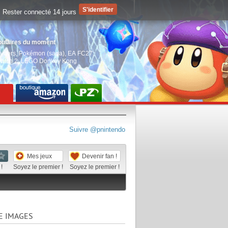
Rester connecté 14 jours
pulaires du moment
aiders
,
Pokémon (saga)
,
EA FC27
,
witch 2
,
LEGO Donkey Kong
Suivre @pnintendo
Mes jeux
Devenir fan !
!
Soyez le premier !
Soyez le premier !
E IMAGES