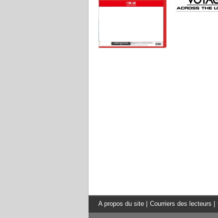
A propos du site
|
Courriers des lecteurs
|