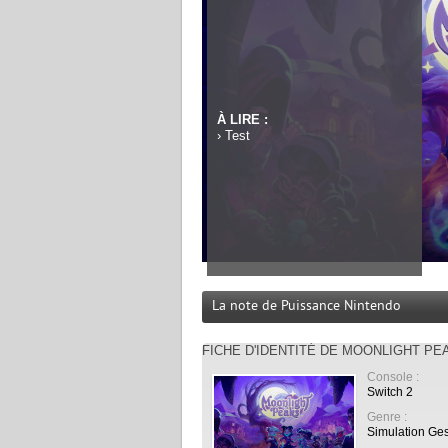
À LIRE :
›
Test
La note de Puissance Nintendo
FICHE D'IDENTITÉ DE MOONLIGHT PE
Console :
Switch 2
Genre :
Simulation Ges