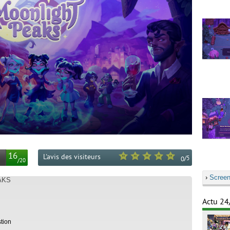
16
L'avis des visiteurs
/
5
0
/
20
›
Screen
AKS
Actu 24
tion