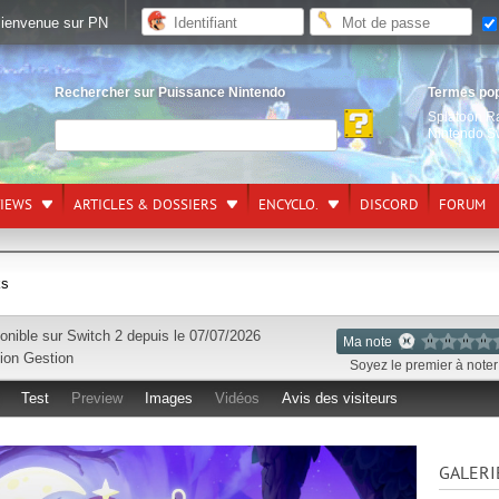
ienvenue sur PN
Rechercher sur Puissance Nintendo
Termes po
Splatoon R
Nintendo S
VIEWS
ARTICLES & DOSSIERS
ENCYCLO.
DISCORD
FORUM
ks
onible sur
Switch 2
depuis le 07/07/2026
Ma note
ion Gestion
Soyez le premier à noter 
Test
Preview
Images
Vidéos
Avis des visiteurs
GALERI