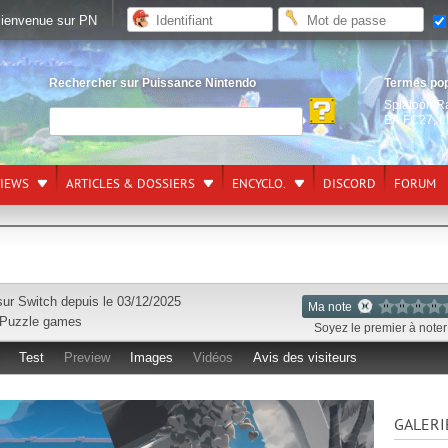
ienvenue sur PN
Rechercher sur Puissance Nintendo
Termes po
Splatoon R
EA FC27
,
L
VIEWS
ARTICLES & DOSSIERS
ENCYCLO.
DISCORD
FORUM
sur
Switch
depuis le 03/12/2025
Ma note
Puzzle games
Soyez le premier à noter 
Test
Preview
Images
Vidéos
Avis des visiteurs
GALERI