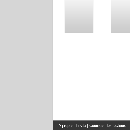
A propos du site
|
Courriers des lecteurs
|