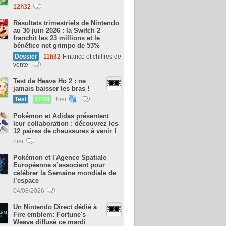
12h32
Résultats trimestriels de Nintendo
au 30 juin 2026 : la Switch 2
franchit les 23 millions et le
bénéfice net grimpe de 53%
Dossier
11h32
Finance et chiffres de
vente
Test de Heave Ho 2 : ne
jamais baisser les bras !
Test
17/20
hier
Pokémon et Adidas présentent
leur collaboration : découvrez les
12 paires de chaussures à venir !
hier
Pokémon et l'Agence Spatiale
Européenne s’associent pour
célébrer la Semaine mondiale de
l’espace
04/08/2026
Un Nintendo Direct dédié à
Fire emblem: Fortune's
Weave diffusé ce mardi