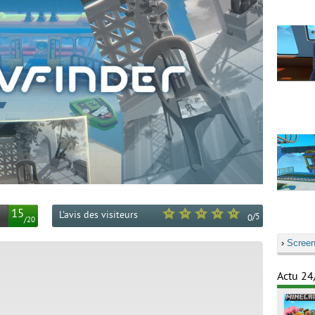
15
L'avis des visiteurs
/
5
0
/
20
›
Screen
Actu 24