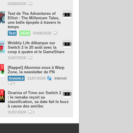
03/08/2026
Test de The Adventures of
Elliot : The Millenium Tales,
une belle épopée à travers le
temps
Test
16/20
03/08/2026
Wobbly Life débarque sur
Switch 2 le 20 août avec la
coop à quatre et le GameShare
31/07/2026
[Rappel] Abonnez-vous à Warp
Zone, la newsletter de PN
Annonce
31/07/2026
Internet
1
Ocarina of Time sur Switch 2
: le remake reçoit sa
classification, sa date fait le buzz
à cause des amiibo
31/07/2026
1