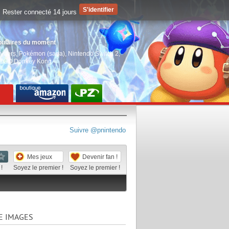
Rester connecté 14 jours
pulaires du moment
aiders
,
Pokémon (saga)
,
Nintendo Switch 2
,
EGO Donkey Kong
Suivre @pnintendo
Mes jeux
Devenir fan !
!
Soyez le premier !
Soyez le premier !
E IMAGES