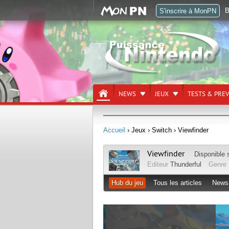
B
S'inscrire à MonPN
NEWS
JEUX
TESTS & PRE
Accueil
› Jeux
› Switch
› Viewfinder
Viewfinder
Disponible 
Editeur
Thunderful
Genre
Hub du jeu
Tous les articles
News