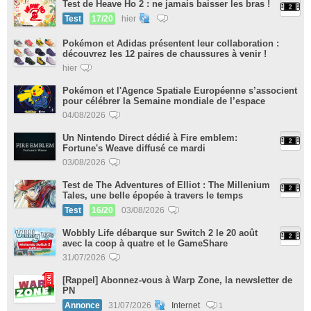
Test de Heave Ho 2 : ne jamais baisser les bras !
Test
17/20
hier
Pokémon et Adidas présentent leur collaboration :
découvrez les 12 paires de chaussures à venir !
hier
Pokémon et l'Agence Spatiale Européenne s’associent
pour célébrer la Semaine mondiale de l’espace
04/08/2026
Un Nintendo Direct dédié à Fire emblem:
Fortune's Weave diffusé ce mardi
03/08/2026
Test de The Adventures of Elliot : The Millenium
Tales, une belle épopée à travers le temps
Test
16/20
03/08/2026
Wobbly Life débarque sur Switch 2 le 20 août
avec la coop à quatre et le GameShare
31/07/2026
[Rappel] Abonnez-vous à Warp Zone, la newsletter de
PN
Annonce
31/07/2026
Internet
1