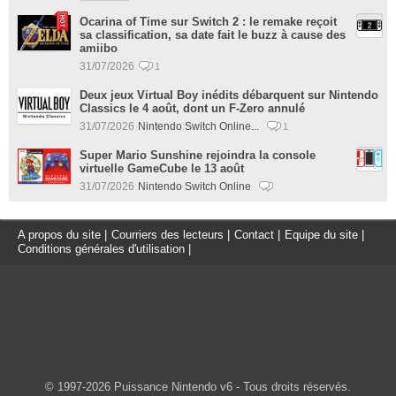
Ocarina of Time sur Switch 2 : le remake reçoit
sa classification, sa date fait le buzz à cause des
amiibo
31/07/2026
1
Deux jeux Virtual Boy inédits débarquent sur Nintendo
Classics le 4 août, dont un F-Zero annulé
31/07/2026
Nintendo Switch Online...
1
Super Mario Sunshine rejoindra la console
virtuelle GameCube le 13 août
31/07/2026
Nintendo Switch Online
A propos du site
|
Courriers des lecteurs
|
Contact
|
Equipe du site
|
Conditions générales d'utilisation
|
© 1997-2026 Puissance Nintendo v6 - Tous droits réservés.