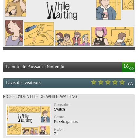
16
La note de Puissance Nintendo
/
20
L'avis des visiteurs
/
5
0
FICHE D'IDENTITÉ DE WHILE WAITING
Console :
Switch
Genre :
Puzzle games
PEGI :
7+