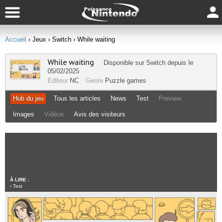
Accueil
› Jeux
› Switch
› While waiting
While waiting
Disponible sur
Switch
depuis le
05/02/2025
Editeur
NC
Genre
Puzzle games
Hub du jeu
Tous les articles
News
Test
Preview
Images
Vidéos
Avis des visiteurs
À LIRE :
›
Test