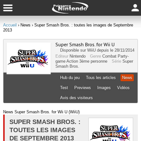
Accueil
› News
› Super Smash Bros. : toutes les images de Septembre
2013
Super Smash Bros. for Wii U
Disponible sur
WiiU
depuis le 28/11/2014
Editeur
Nintendo
Genre
Combat
Party-
game
Action
3ème personne
Série
Super
Smash Bros.
Hub du jeu
Tous les articles
News
Test
Previews
Images
Vidéos
Avis des visiteurs
News Super Smash Bros. for Wii U (WiiU)
SUPER SMASH BROS. :
TOUTES LES IMAGES
DE SEPTEMBRE 2013