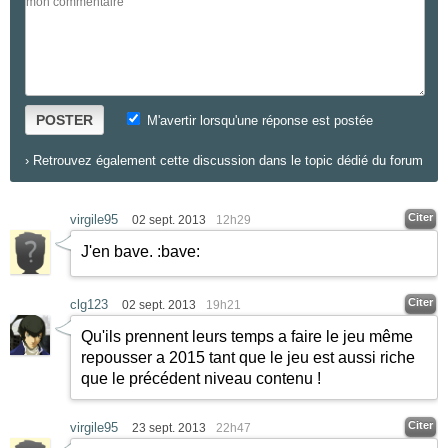
POSTER
M'avertir lorsqu'une réponse est postée
›
Retrouvez également cette discussion dans le topic dédié du forum
Citer
virgile95
02 sept. 2013
12h29
J'en bave. :bave:
Citer
clg123
02 sept. 2013
19h21
Qu'ils prennent leurs temps a faire le jeu même
repousser a 2015 tant que le jeu est aussi riche
que le précédent niveau contenu !
Citer
virgile95
23 sept. 2013
22h47