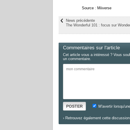
Source : Miiverse
News précédente
The Wonderful 101 : focus sur Wonde
Commentaires sur l'article
Cet article vous a intéressé ? Vous sou
un commentaire.
POSTER
M'avertir lorsqu'un
›
Retrouvez également cette discussion 