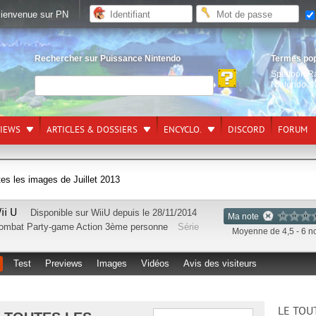
ienvenue sur PN
Rechercher sur Puissance Nintendo
Termes po
Splatoon R
Nintendo S
VIEWS
ARTICLES & DOSSIERS
ENCYCLO.
DISCORD
FORUM
es les images de Juillet 2013
ii U
Disponible sur
WiiU
depuis le 28/11/2014
Ma note
ombat
Party-game
Action
3ème personne
Série
Moyenne de 4,5 - 6 n
Test
Previews
Images
Vidéos
Avis des visiteurs
LE TOU