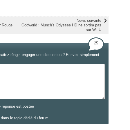
News suivante
r Rouge
Oddworld : Munch's Odyssee HD ne sortira pas
sur Wii U
25
haitez réagir, engager une discussion ? Ecrivez simplement
e réponse est postée
dans le topic dédié du forum