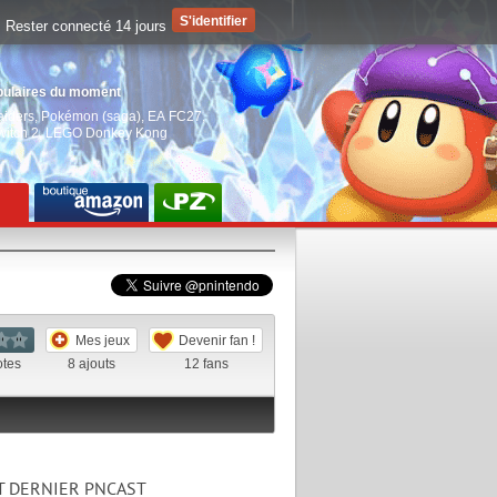
Rester connecté 14 jours
pulaires du moment
aiders
,
Pokémon (saga)
,
EA FC27
,
witch 2
,
LEGO Donkey Kong
Mes jeux
Devenir fan !
otes
8
ajouts
12
fans
T DERNIER PNCAST