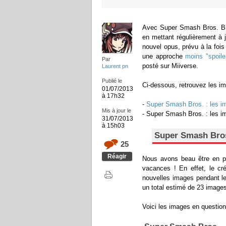
Avec Super Smash Bros. Braw
en mettant régulièrement à 
nouvel opus, prévu à la fois
une approche
moins "spoiler
Par
posté sur Miiverse.
Laurent pn
Publié le
Ci-dessous, retrouvez les i
01/07/2013
à 17h32
-
Super Smash Bros. : les i
Mis à jour le
- Super Smash Bros. : les i
31/07/2013
à 15h03
Super Smash Bros.
25
Réagir
Nous avons beau être en pl
vacances ! En effet, le cr
nouvelles images pendant le 
un total estimé de 23 image
Voici les images en question