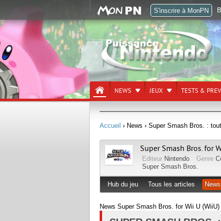
B
S'inscrire à MonPN
NEWS
JEUX
TESTS & PRE
Accueil
› News
› Super Smash Bros. : tout
Super Smash Bros. for W
Editeur
Nintendo
Genre
C
Super Smash Bros.
Hub du jeu
Tous les articles
News
News Super Smash Bros. for Wii U (WiiU)