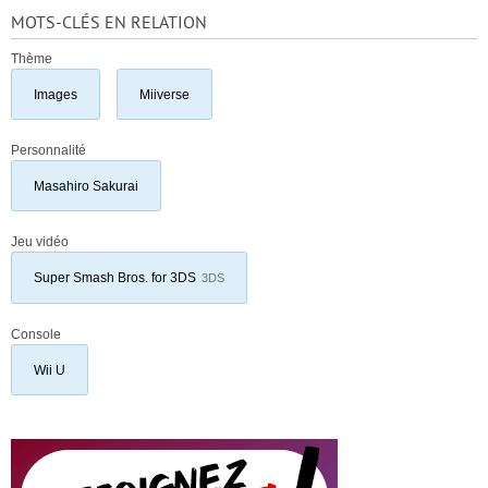
MOTS-CLÉS EN RELATION
Thème
Images
Miiverse
Personnalité
Masahiro Sakurai
Jeu vidéo
Super Smash Bros. for 3DS
3DS
Console
Wii U