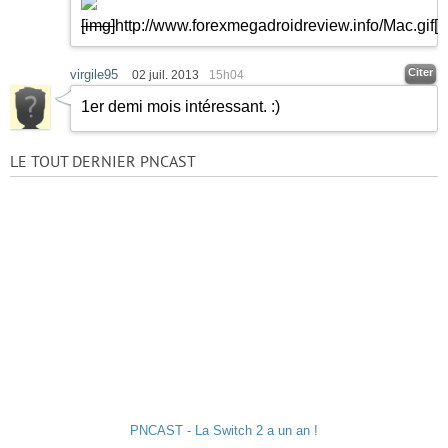
[img]
http://www.forexmegadroidreview.info/Mac.gif
[/
Citer
virgile95
02 juil. 2013
15h04
1er demi mois intéressant.
:)
LE TOUT DERNIER PNCAST
PNCAST - La Switch 2 a un an !