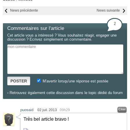
News précédente
News suivante
2
Commentaires sur l'article
Cet article vous a intéressé ? Vous souhaitez réagir, engager une
discussion ? Ecrivez simplement un commentaire.
POSTER
M'avertir lorsqu'une réponse est postée
›
Retrouvez également cette discussion dans le topic dédié du forum
Citer
puosaid
02 juil. 2013
09h29
Très bel article bravo !