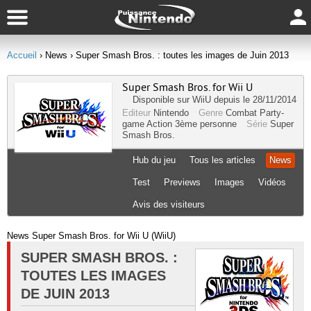
Accueil
› News
› Super Smash Bros. : toutes les images de Juin 2013
Super Smash Bros. for Wii U
Disponible sur
WiiU
depuis le 28/11/2014
Editeur
Nintendo
Genre
Combat
Party-
game
Action
3ème personne
Série
Super
Smash Bros.
Hub du jeu
Tous les articles
News
Test
Previews
Images
Vidéos
Avis des visiteurs
News Super Smash Bros. for Wii U (WiiU)
SUPER SMASH BROS. :
TOUTES LES IMAGES
DE JUIN 2013