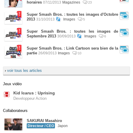
horaires
07/11/2013
Magazines
23
Super Smash Bros. : toutes les images d'Octobre
2013
31/10/2013
Images
5
Super Smash Bros. : toutes les images de
Septembre 2013
30/09/2013
Images
6
Super Smash Bros. : Link Cartoon sera bien de la
partie
26/09/2013
Images
10
›
voir tous les articles
Jeux vidéo
Kid Icarus : Uprising
Developpeur Action
Collaborateurs
SAKURAI Masahiro
Directeur / CEO
Japon