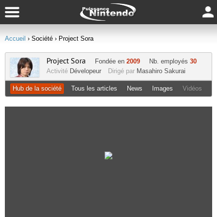
Accueil
› Société
› Project Sora
Project Sora
Fondée en
2009
Nb. employés
30
Activité
Dévelopeur
Dirigé par
Masahiro Sakurai
Hub de la société
Tous les articles
News
Images
Vidéos