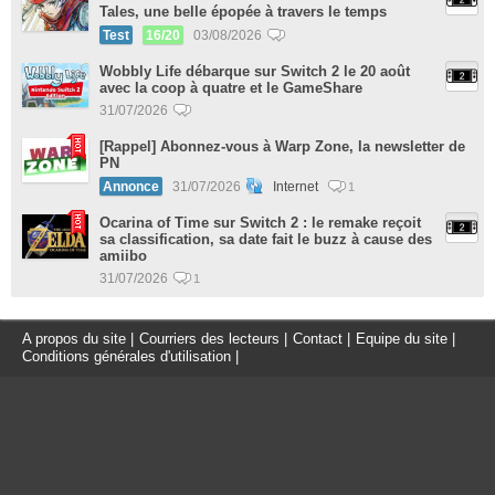
Tales, une belle épopée à travers le temps
Test
16/20
03/08/2026
Wobbly Life débarque sur Switch 2 le 20 août
avec la coop à quatre et le GameShare
31/07/2026
[Rappel] Abonnez-vous à Warp Zone, la newsletter de
PN
Annonce
31/07/2026
Internet
1
Ocarina of Time sur Switch 2 : le remake reçoit
sa classification, sa date fait le buzz à cause des
amiibo
31/07/2026
1
A propos du site
|
Courriers des lecteurs
|
Contact
|
Equipe du site
|
Conditions générales d'utilisation
|