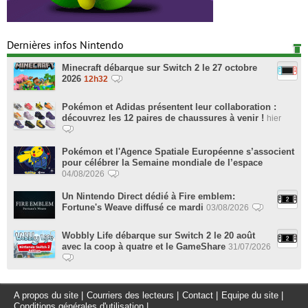
Dernières infos Nintendo
Minecraft débarque sur Switch 2 le 27 octobre
2026
12h32
Pokémon et Adidas présentent leur collaboration :
découvrez les 12 paires de chaussures à venir !
hier
Pokémon et l'Agence Spatiale Européenne s’associent
pour célébrer la Semaine mondiale de l’espace
04/08/2026
Un Nintendo Direct dédié à Fire emblem:
Fortune's Weave diffusé ce mardi
03/08/2026
Wobbly Life débarque sur Switch 2 le 20 août
avec la coop à quatre et le GameShare
31/07/2026
A propos du site
|
Courriers des lecteurs
|
Contact
|
Equipe du site
|
Conditions générales d'utilisation
|