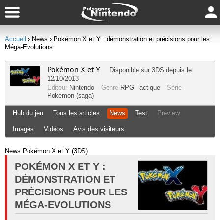
Accueil
› News
› Pokémon X et Y : démonstration et précisions pour les
Méga-Evolutions
Pokémon X et Y
Disponible sur
3DS
depuis le
12/10/2013
Editeur
Nintendo
Genre
RPG Tactique
Série
Pokémon (saga)
Hub du jeu
Tous les articles
News
Test
Preview
Images
Vidéos
Avis des visiteurs
News Pokémon X et Y (3DS)
POKÉMON X ET Y :
DÉMONSTRATION ET
PRÉCISIONS POUR LES
MÉGA-EVOLUTIONS