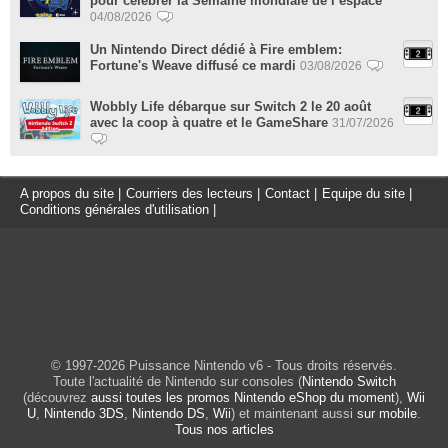
pour célébrer la Semaine mondiale de l’espace
04/08/2026
Un Nintendo Direct dédié à Fire emblem:
Fortune's Weave diffusé ce mardi
03/08/2026
Wobbly Life débarque sur Switch 2 le 20 août
avec la coop à quatre et le GameShare
31/07/2026
A propos du site
|
Courriers des lecteurs
|
Contact
|
Equipe du site
|
Conditions générales d'utilisation
|
© 1997-2026 Puissance Nintendo v6 - Tous droits réservés.
Toute l'actualité de Nintendo sur consoles (
Nintendo Switch
(découvrez
aussi toutes les promos Nintendo eShop du moment
),
Wii
U
,
Nintendo 3DS
,
Nintendo DS
,
Wii
) et maintenant aussi
sur mobile
.
Tous nos articles