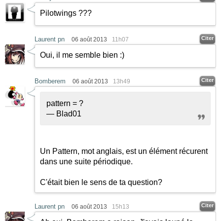
Pilotwings ???
Citer
Laurent pn
06 août 2013
11h07
Oui, il me semble bien
:)
Citer
Bomberem
06 août 2013
13h49
pattern = ?
— Blad01
Un Pattern, mot anglais, est un élément récurent
dans une suite périodique.
C'était bien le sens de ta question?
Citer
Laurent pn
06 août 2013
15h13