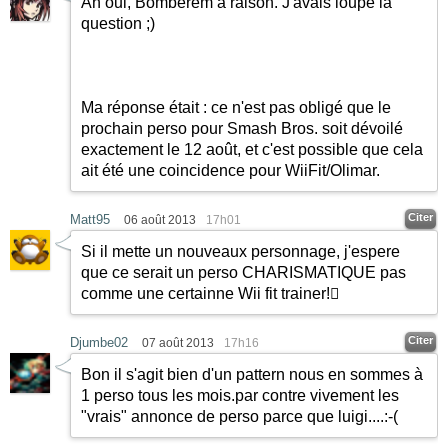
Ah oui, Bomberem a raison. J'avais loupé la
question
;)
Ma réponse était : ce n'est pas obligé que le
prochain perso pour Smash Bros. soit dévoilé
exactement le 12 août, et c'est possible que cela
ait été une coincidence pour WiiFit/Olimar.
Citer
Matt95
06 août 2013
17h01
Si il mette un nouveaux personnage, j'espere
que ce serait un perso CHARISMATIQUE pas
comme une certainne Wii fit trainer!
Citer
Djumbe02
07 août 2013
17h16
Bon il s'agit bien d'un pattern nous en sommes à
1 perso tous les mois.par contre vivement les
"vrais" annonce de perso parce que luigi....:-(