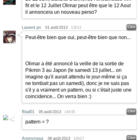
fit et le 12 Juillet Olimar peut être que le 12 Aout
il annoncera un nouveau perso?
Citer
Laurent pn
01 août 2013
13h11
Peut-être bien que oui, peut-être bien que non...
Olimar a été annoncé la veille de la sortie de
Pikmin 3 au Japon (le samedi 13 juillet... on
imagine qu'il aurait attendu le jour-même si ça
ne tombait pas un samedi), donc je ne sais pas
s'il y a vraiment un pattern, ou si c'était juste une
coincidence... On verra bien
:)
Citer
Blad01
05 août 2013
14h35
pattern = ?
Citer
Anonymous
06 août 2013
10h27