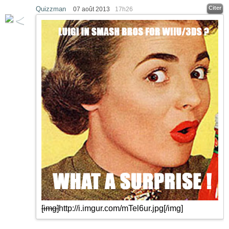
Citer
Quizzman
07 août 2013
17h26
[img]
http://i.imgur.com/mTel6ur.jpg
[/img]