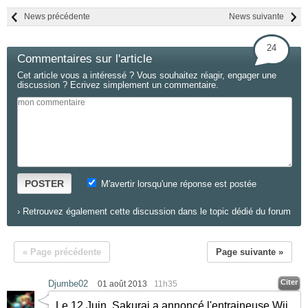
News précédente
News suivante
24
Commentaires sur l'article
Cet article vous a intéressé ? Vous souhaitez réagir, engager une
discussion ? Ecrivez simplement un commentaire.
POSTER
M'avertir lorsqu'une réponse est postée
›
Retrouvez également cette discussion dans le topic dédié du forum
« Page précédente
Page suivante »
Citer
Djumbe02
01 août 2013
11h35
Le 12 Juin, Sakurai a annoncé l'entraineuse Wii