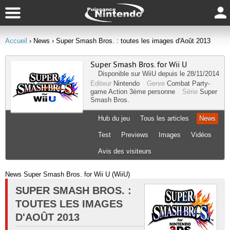
Accueil
› News
› Super Smash Bros. : toutes les images d'Août 2013
Super Smash Bros. for Wii U
Disponible sur
WiiU
depuis le 28/11/2014
Editeur
Nintendo
Genre
Combat
Party-
game
Action
3ème personne
Série
Super
Smash Bros.
Hub du jeu
Tous les articles
News
Test
Previews
Images
Vidéos
Avis des visiteurs
News Super Smash Bros. for Wii U (WiiU)
SUPER SMASH BROS. :
TOUTES LES IMAGES
D'AOÛT 2013