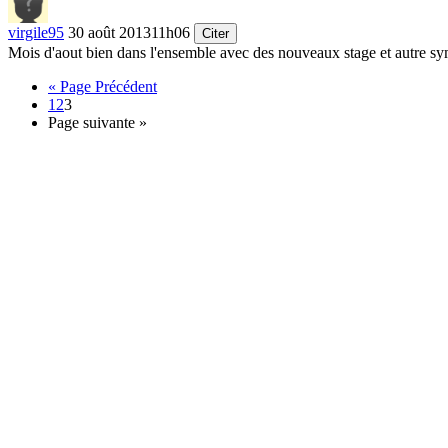
virgile95
30 août 2013
11h06
Citer
Mois d'aout bien dans l'ensemble avec des nouveaux stage et autre s
« Page Précédent
1
2
3
Page suivante »