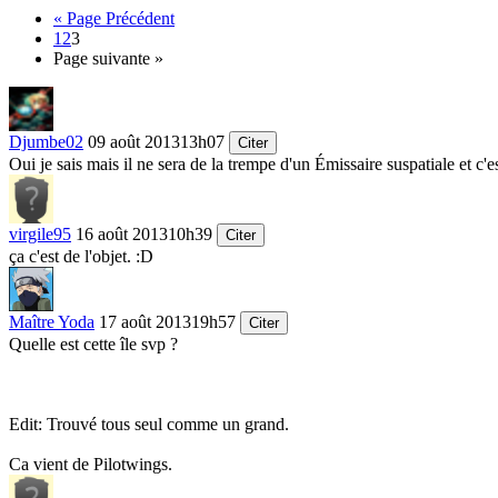
« Page Précédent
1
2
3
Page suivante »
Djumbe02
09 août 2013
13h07
Citer
Oui je sais mais il ne sera de la trempe d'un Émissaire suspatiale et c
virgile95
16 août 2013
10h39
Citer
ça c'est de l'objet.
:D
Maître Yoda
17 août 2013
19h57
Citer
Quelle est cette île svp ?
Edit: Trouvé tous seul comme un grand.
Ca vient de Pilotwings.