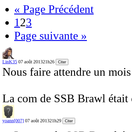
« Page Précédent
1
2
3
Page suivante »
LinK35
07 août 2013
21h26
Citer
Nous faire attendre un mois 
La com de SSB Brawl était
yoann[007]
07 août 2013
21h29
Citer