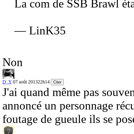
La com de SSB Brawl éta
— LinK35
Non
D_Y
07 août 2013
22h14
Citer
J'ai quand même pas souven
annoncé un personnage réc
foutage de gueule ils se po