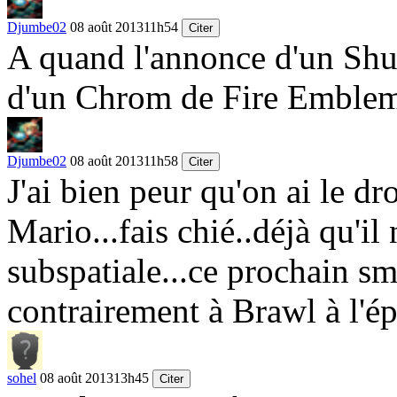
Djumbe02
08 août 2013
11h54
Citer
A quand l'annonce d'un Shu
d'un Chrom de Fire Emble
Djumbe02
08 août 2013
11h58
Citer
J'ai bien peur qu'on ai le dr
Mario...fais chié..déjà qu'i
subspatiale...ce prochain s
contrairement à Brawl à l'ép
sohel
08 août 2013
13h45
Citer