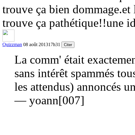
trouve ça bien dommage.et l
trouve ça pathétique!!une id
Quizzman
08 août 2013
17h31
Citer
La comm' était exactemen
sans intérêt spammés tous
les attendus) annoncés un
— yoann[007]