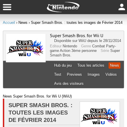
Accueil
› News
› Super Smash Bros. : toutes les images de Février 2014
Super Smash Bros. for Wii U
Disponible sur
WiiU
depuis le 28/11/2014
Editeur
Nintendo
Genre
Combat
Party-
game
Action
3ème personne
Série
Super
Smash Bros.
Hub du jeu
Tous les articles
News
Test
Previews
Images
Vidéos
Avis des visiteurs
News Super Smash Bros. for Wii U (WiiU)
SUPER SMASH BROS. :
TOUTES LES IMAGES
DE FÉVRIER 2014