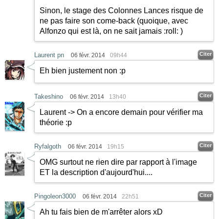
Sinon, le stage des Colonnes Lances risque de
ne pas faire son come-back (quoique, avec
Alfonzo qui est là, on ne sait jamais
:roll:
)
Citer
Laurent pn
06 févr. 2014
09h44
Eh bien justement non :p
Citer
Takeshino
06 févr. 2014
13h40
Laurent -> On a encore demain pour vérifier ma
théorie :p
Citer
Ryfalgoth
06 févr. 2014
19h15
OMG surtout ne rien dire par rapport à l'image
ET la description d'aujourd'hui....
Citer
Pingoleon3000
06 févr. 2014
22h51
Ah tu fais bien de m'arrêter alors xD