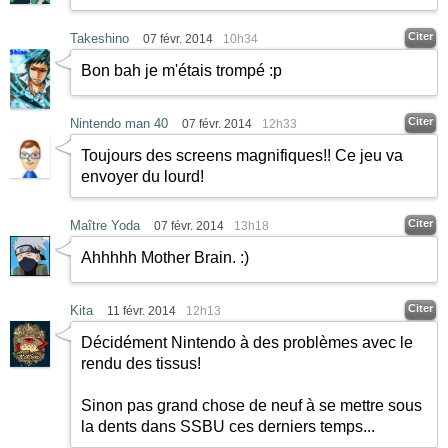
Citer
Takeshino
07 févr. 2014
10h34
Bon bah je m'étais trompé :p
Citer
Nintendo man 40
07 févr. 2014
12h33
Toujours des screens magnifiques!! Ce jeu va
envoyer du lourd!
Citer
Maître Yoda
07 févr. 2014
13h18
Ahhhhh Mother Brain.
:)
Citer
Kita
11 févr. 2014
12h13
Décidément Nintendo à des problèmes avec le
rendu des tissus!
Sinon pas grand chose de neuf à se mettre sous
la dents dans SSBU ces derniers temps...