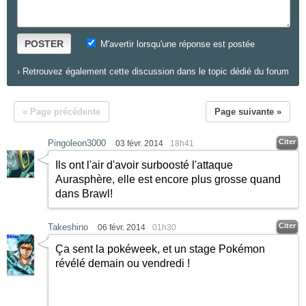
POSTER
M'avertir lorsqu'une réponse est postée
›
Retrouvez également cette discussion dans le topic dédié du forum
« Page précédente
Page suivante »
Citer
Pingoleon3000
03 févr. 2014
18h41
Ils ont l'air d'avoir surboosté l'attaque
Aurasphère, elle est encore plus grosse quand
dans Brawl!
Citer
Takeshino
06 févr. 2014
01h30
Ça sent la pokéweek, et un stage Pokémon
révélé demain ou vendredi !