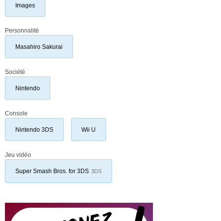
Images
Personnalité
Masahiro Sakurai
Société
Nintendo
Console
Nintendo 3DS
Wii U
Jeu vidéo
Super Smash Bros. for 3DS
3DS