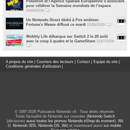
Pokémon et l'Agence Spatiale Européenne s’associent
pour célébrer la Semaine mondiale de l’espace
04/08/2026
Un Nintendo Direct dédié à Fire emblem:
Fortune's Weave diffusé ce mardi
03/08/2026
Wobbly Life débarque sur Switch 2 le 20 août
avec la coop à quatre et le GameShare
31/07/2026
A propos du site
|
Courriers des lecteurs
|
Contact
|
Equipe du site
|
Conditions générales d'utilisation
|
© 1997-2026 Puissance Nintendo v6 - Tous droits réservés.
Toute l'actualité de Nintendo sur consoles (
Nintendo Switch
(découvrez
aussi toutes les promos Nintendo eShop du moment
),
Wii
U
,
Nintendo 3DS
,
Nintendo DS
,
Wii
) et maintenant aussi
sur mobile
.