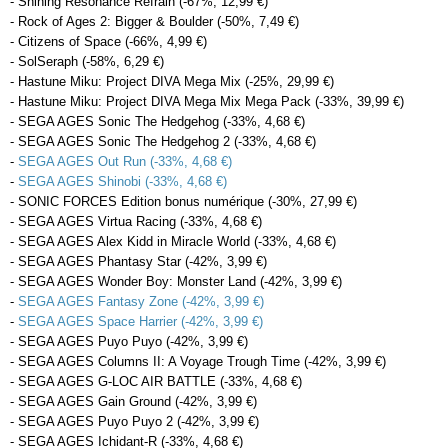
- Shining Resonance Refrain (-67%, 12,99 €)
- Rock of Ages 2: Bigger & Boulder (-50%, 7,49 €)
- Citizens of Space (-66%, 4,99 €)
- SolSeraph (-58%, 6,29 €)
- Hastune Miku: Project DIVA Mega Mix (-25%, 29,99 €)
- Hastune Miku: Project DIVA Mega Mix Mega Pack (-33%, 39,99 €)
- SEGA AGES Sonic The Hedgehog (-33%, 4,68 €)
- SEGA AGES Sonic The Hedgehog 2 (-33%, 4,68 €)
-
SEGA AGES Out Run (-33%, 4,68 €)
-
SEGA AGES Shinobi (-33%, 4,68 €)
- SONIC FORCES Edition bonus numérique (-30%, 27,99 €)
- SEGA AGES Virtua Racing (-33%, 4,68 €)
- SEGA AGES Alex Kidd in Miracle World (-33%, 4,68 €)
- SEGA AGES Phantasy Star (-42%, 3,99 €)
- SEGA AGES Wonder Boy: Monster Land (-42%, 3,99 €)
-
SEGA AGES Fantasy Zone (-42%, 3,99 €)
-
SEGA AGES Space Harrier (-42%, 3,99 €)
- SEGA AGES Puyo Puyo (-42%, 3,99 €)
- SEGA AGES Columns II: A Voyage Trough Time (-42%, 3,99 €)
- SEGA AGES G-LOC AIR BATTLE (-33%, 4,68 €)
- SEGA AGES Gain Ground (-42%, 3,99 €)
- SEGA AGES Puyo Puyo 2 (-42%, 3,99 €)
- SEGA AGES Ichidant-R (-33%, 4,68 €)