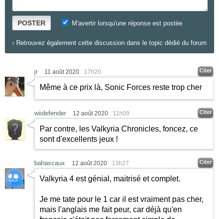
POSTER
M'avertir lorsqu'une réponse est postée
›
Retrouvez également cette discussion dans le topic dédié du forum
Citer
jr
11 août 2020
17h20
Même à ce prix là, Sonic Forces reste trop cher
Citer
wiidefender
12 août 2020
11h09
Par contre, les Valkyria Chronicles, foncez, ce
sont d'excellents jeux !
Citer
bahascaux
12 août 2020
13h27
Valkyria 4 est génial, maitrisé et complet.
Je me tate pour le 1 car il est vraiment pas cher,
mais l'anglais me fait peur, car déjà qu'en