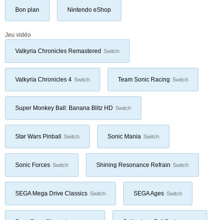
Bon plan
Nintendo eShop
Jeu vidéo
Valkyria Chronicles Remastered
Switch
Valkyria Chronicles 4
Team Sonic Racing
Switch
Switch
Super Monkey Ball: Banana Blitz HD
Switch
Star Wars Pinball
Sonic Mania
Switch
Switch
Sonic Forces
Shining Resonance Refrain
Switch
Switch
SEGA Mega Drive Classics
SEGA Ages
Switch
Switch