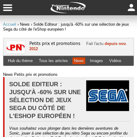
Accueil
› News
› Solde Editeur : jusqu'à -60% sur une sélection de jeux
Sega du côté de l'eShop européen !
Petits prix et promotions
Fait l'actu
depuis nov.
2012
Hub du thème
Tous les articles
News
Images
Vidéos
News Petits prix et promotions
SOLDE EDITEUR :
JUSQU'À -60% SUR UNE
SÉLECTION DE JEUX
SEGA DU CÔTÉ DE
L'ESHOP EUROPÉEN !
Vous souhaitez vous plonger dans les dernières aventures de
Sonic, jouer à une sélection de jeu rétro Sega ou encore profiter du